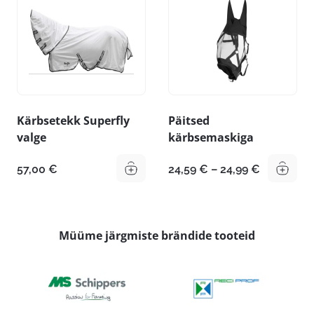
Kärbsetekk Superfly
Päitsed
valge
kärbsemaskiga
Hinnavah
57,00
€
24,59
€
–
24,99
€
24,59 €
kuni
24,99 €
Müüme järgmiste brändide tooteid