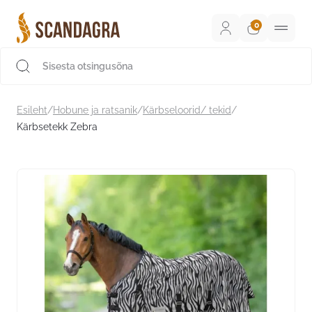
Liigu
sisu
juurde
Scandagra e-pood
Esileht
/
Hobune ja ratsanik
/
Kärbseloorid/ tekid
/
Kärbsetekk Zebra