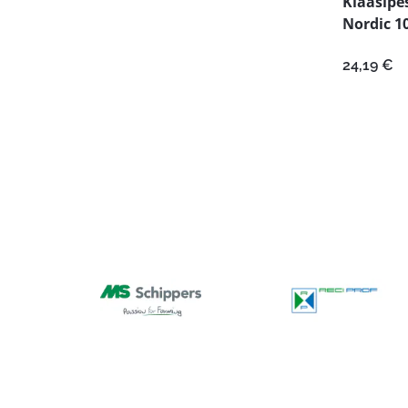
Klaasipe
Nordic 10
24,19
€