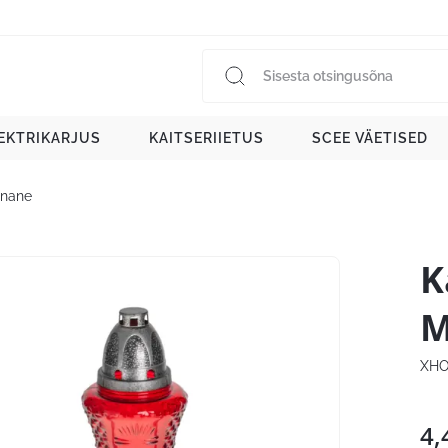
EKTRIKARJUS
KAITSERIIETUS
SCEE VÄETISED
unane
K
M
XHO
4,