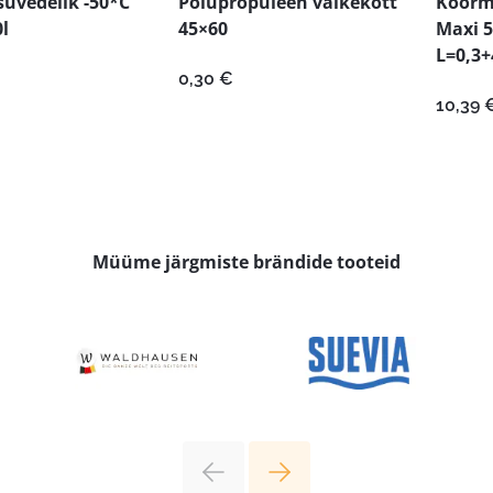
suvedelik -50*C
Polüpropüleen väikekott
Koorm
l
45×60
Maxi 5
L=0,3
0,30
€
10,39
Müüme järgmiste brändide tooteid