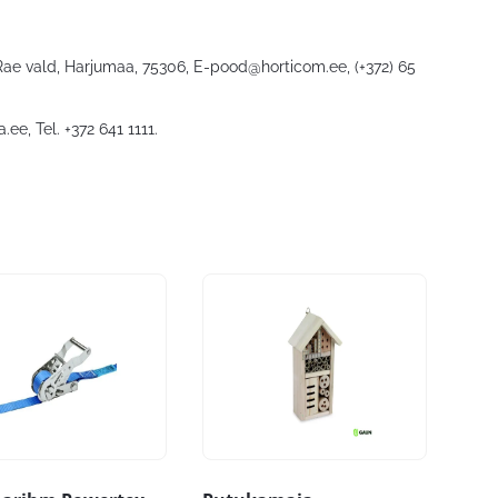
 Rae vald, Harjumaa, 75306,
E-pood@horticom.ee
, (+372) 65
a.ee
, Tel. +372 641 1111.