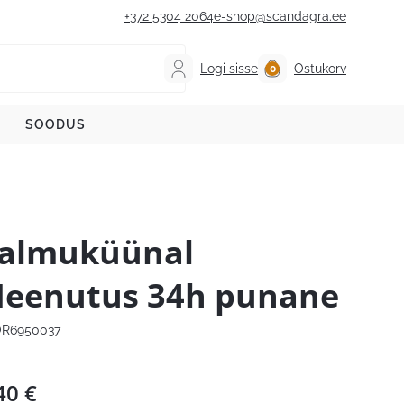
+372 5304 2064
e-shop@scandagra.ee
Logi sisse
Ostukorv
SOODUS
almuküünal
eenutus 34h punane
R6950037
40
€