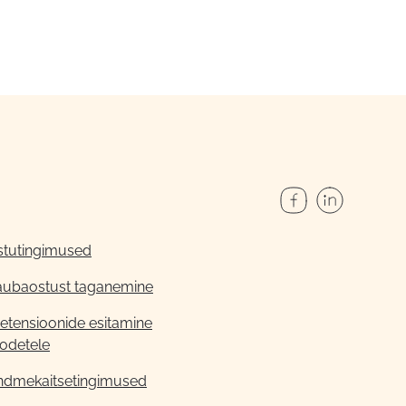
stutingimused
aubaostust taganemine
etensioonide esitamine
odetele
ndmekaitsetingimused