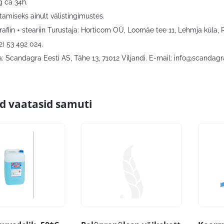
 ca 34h.
amiseks ainult välistingimustes.
rafiin + steariin Turustaja: Horticom OÜ, Loomäe tee 11, Lehmja küla,
72) 53 492 024.
: Scandagra Eesti AS, Tähe 13, 71012 Viljandi. E-mail:
info@scandagr
id vaatasid samuti