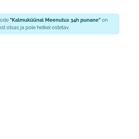
oode
"Kalmuküünal Meenutus 34h punane"
on
ost otsas ja pole hetkel ostetav.