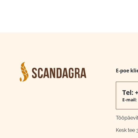
E-poe kli
Tel:
E-mail:
Tööpäeviti
Kesk tee 3