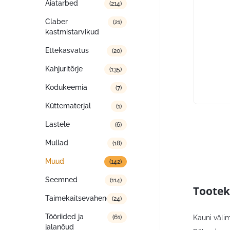
Aiatarbed
(214)
Claber
(21)
kastmistarvikud
Ettekasvatus
(20)
Kahjuritõrje
(135)
Kodukeemia
(7)
Küttematerjal
(1)
Lastele
(6)
Mullad
(18)
Muud
(142)
Seemned
(114)
Tootek
Taimekaitsevahendid
(24)
Tööriided ja
Kauni väli
(61)
jalanõud