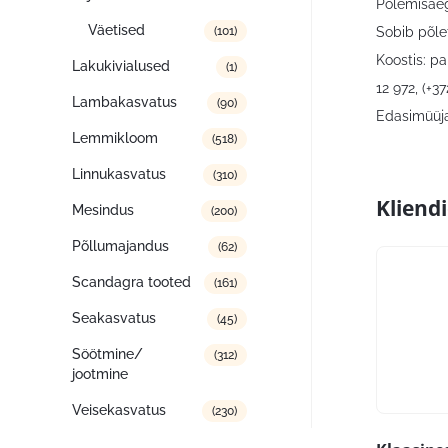
Põlemisaeg
Väetised
Sobib põlet
(101)
Koostis: pa
Lakukivialused
(1)
12 972, (+3
Lambakasvatus
(90)
Edasimüüja
Lemmikloom
(518)
Linnukasvatus
(310)
Kliend
Mesindus
(200)
Põllumajandus
(62)
Scandagra tooted
(161)
Seakasvatus
(45)
Söötmine/
(312)
jootmine
Veisekasvatus
(230)