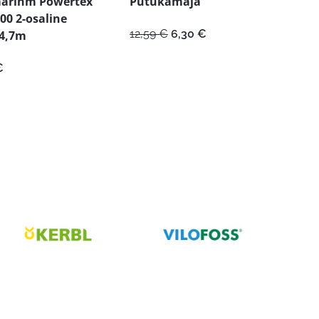
arihm Powertex
Putukamaja
00 2-osaline
Algne
Praegune
12,59
€
6,30
€
+4,7m
hind
hind
oli:
on:
€
12,59 €.
6,30 €.