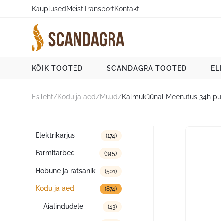
Liigu
Kauplused
Meist
Transport
Kontakt
sisu
juurde
Scandagra e-pood
KÕIK TOOTED
SCANDAGRA TOOTED
EL
Esileht
/
Kodu ja aed
/
Muud
/
Kalmuküünal Meenutus 34h p
Tootekategooriad
Elektrikarjus
(174)
Farmitarbed
(345)
Hobune ja ratsanik
(501)
Kodu ja aed
(874)
Aialindudele
(43)