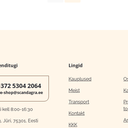
enditugi
Lingid
Kauplused
O
+372 5304 2064
Meist
K
e-shop@scandagra.ee
Transport
Pr
to
 kell 8:00-16:30
Kontakt
A
, Jüri, 75301, Eesti
KKK