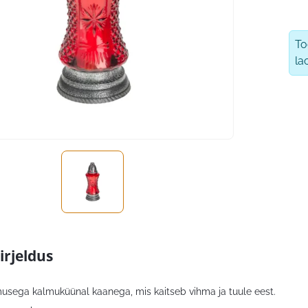
T
la
irjeldus
musega kalmuküünal kaanega, mis kaitseb vihma ja tuule eest.