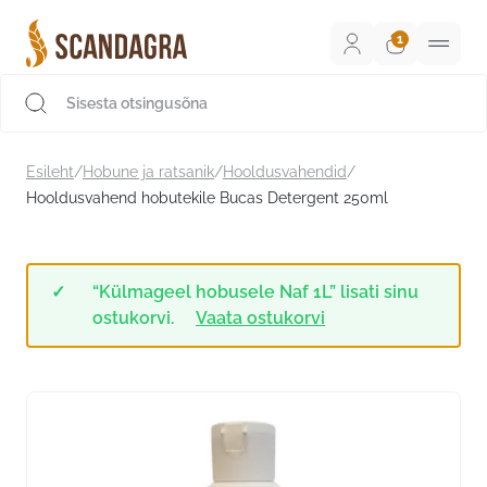
Liigu
sisu
juurde
Scandagra e-pood
Esileht
/
Hobune ja ratsanik
/
Hooldusvahendid
/
Hooldusvahend hobutekile Bucas Detergent 250ml
“Külmageel hobusele Naf 1L” lisati sinu
ostukorvi.
Vaata ostukorvi