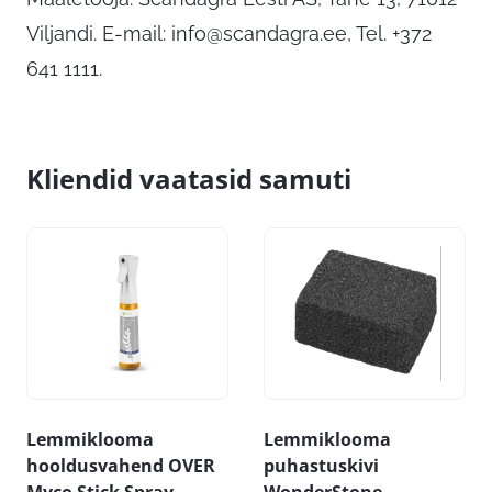
Viljandi. E-mail:
info@scandagra.ee
, Tel. +372
641 1111.
Kliendid vaatasid samuti
Lemmiklooma
Lemmiklooma
hooldusvahend OVER
puhastuskivi
Myco Stick Spray
WonderStone