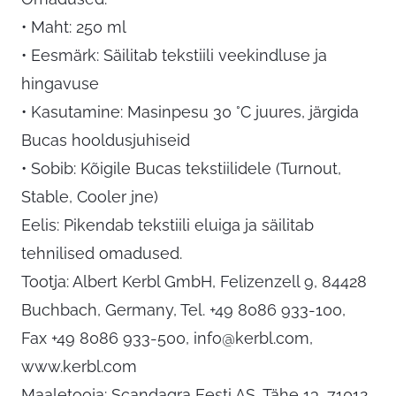
• Maht: 250 ml
• Eesmärk: Säilitab tekstiili veekindluse ja
hingavuse
• Kasutamine: Masinpesu 30 °C juures, järgida
Bucas hooldusjuhiseid
• Sobib: Kõigile Bucas tekstiilidele (Turnout,
Stable, Cooler jne)
Eelis: Pikendab tekstiili eluiga ja säilitab
tehnilised omadused.
Tootja: Albert Kerbl GmbH, Felizenzell 9, 84428
Buchbach, Germany, Tel. +49 8086 933-100,
Fax +49 8086 933-500,
info@kerbl.com
,
www.kerbl.com
Maaletooja: Scandagra Eesti AS, Tähe 13, 71012