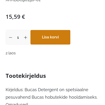
15,59
€
Lisa korvi
2 laos
Tootekirjeldus
Kirjeldus: Bucas Detergent on spetsiaalne
pesuvahend Bucas hobutekide hooldamiseks.
Omadused: