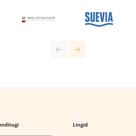
enditugi
Lingid