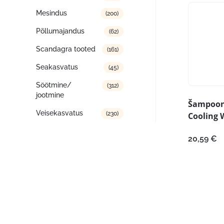
Mesindus
(200)
Põllumajandus
(62)
Scandagra tooted
(161)
Seakasvatus
(45)
Söötmine/
(312)
jootmine
Šampoon
Veisekasvatus
(230)
Cooling 
20,59
€