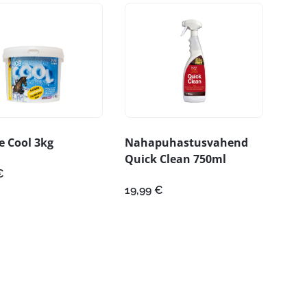
ce Cool 3kg
Nahapuhastusvahend
Quick Clean 750ml
€
19,99
€