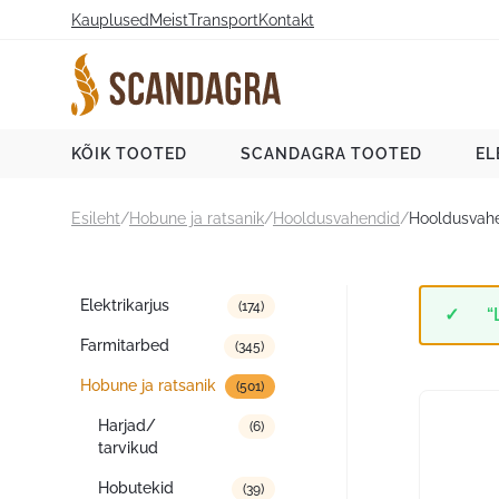
Liigu
Kauplused
Meist
Transport
Kontakt
sisu
juurde
Scandagra e-pood
KÕIK TOOTED
SCANDAGRA TOOTED
EL
Esileht
/
Hobune ja ratsanik
/
Hooldusvahendid
/
Hooldusvahe
Tootekategooriad
Elektrikarjus
(174)
“
Farmitarbed
(345)
Hobune ja ratsanik
(501)
Harjad/
(6)
tarvikud
Hobutekid
(39)