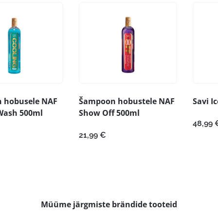
 hobusele NAF
Šampoon hobustele NAF
Savi I
Wash 500ml
Show Off 500ml
48,99
21,99
€
Müüme järgmiste brändide tooteid