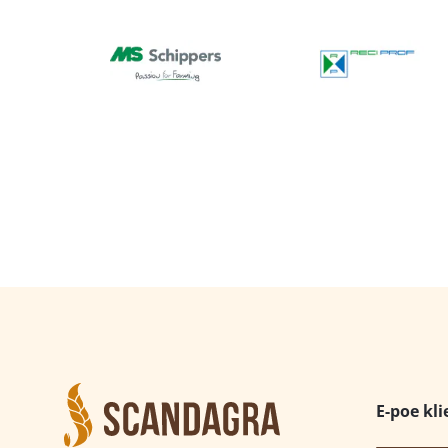
E-poe kli