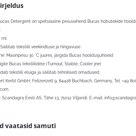
irjeldus
 Bucas Detergent on spetsiaalne pesuvahend Bucas hobutekide hoold
:
0 ml
Säilitab tekstiili veekindluse ja hingavuse
ne: Masinpesu 30 °C juures, järgida Bucas hooldusjuhiseid
igile Bucas tekstiilidele (Turnout, Stable, Cooler jne)
ndab tekstiili eluiga ja säilitab tehnilised omadused.
bert Kerbl GmbH, Felizenzell 9, 84428 Buchbach, Germany, Tel. +49 8
.com
 Scandagra Eesti AS, Tähe 13, 71012 Viljandi. E-mail:
info@scandagra
id vaatasid samuti