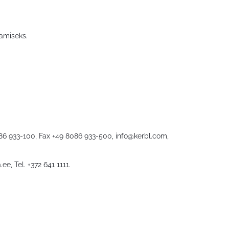
amiseks.
086 933-100, Fax +49 8086 933-500,
info@kerbl.com
,
.ee
, Tel. +372 641 1111.