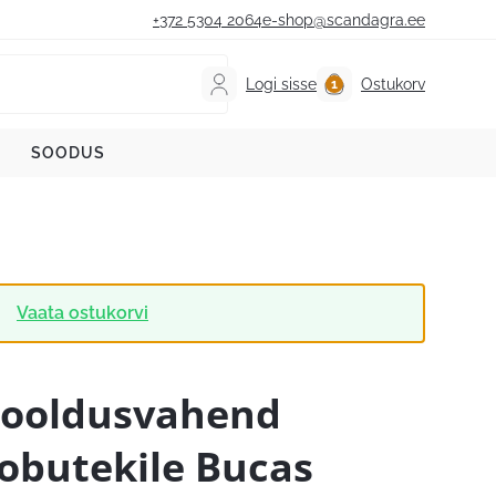
+372 5304 2064
e-shop@scandagra.ee
Logi sisse
Ostukorv
SOODUS
Vaata ostukorvi
ooldusvahend
obutekile Bucas