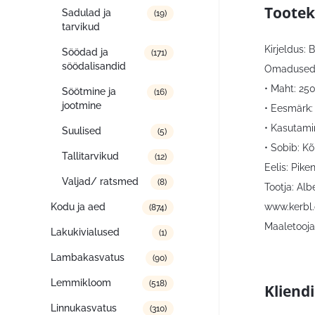
Tootek
Sadulad ja
(19)
tarvikud
Kirjeldus:
Söödad ja
(171)
söödalisandid
Omadused
• Maht: 25
Söötmine ja
(16)
jootmine
• Eesmärk: 
• Kasutami
Suulised
(5)
• Sobib: Kõ
Tallitarvikud
(12)
Eelis: Pike
Valjad/ ratsmed
(8)
Tootja: Al
www.kerbl
Kodu ja aed
(874)
Maaletooja:
Lakukivialused
(1)
Lambakasvatus
(90)
Lemmikloom
(518)
Kliend
Linnukasvatus
(310)