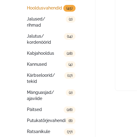
Hooldusvahendid
(45)
Jalused/
(2)
rihmad
Jalutus/
(14)
kordenöörid
Kabjahooldus
(28)
Kannused
(4)
Kärbseloorid/
(17)
tekid
Mänguasjad/
(2)
ajaviide
Päitsed
(28)
Putukatõrjevahendid
(8)
Ratsanikule
(77)