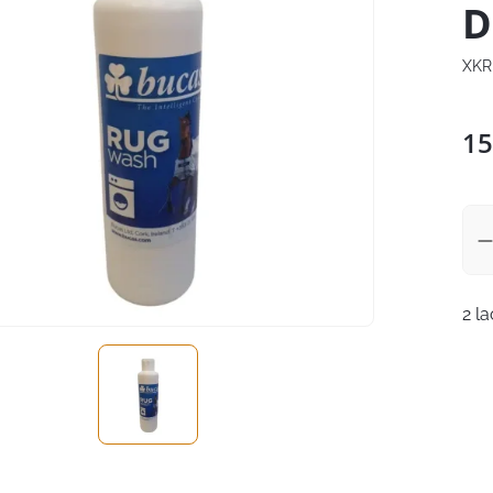
D
XKR
15
2 l