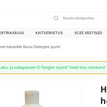
EKTRIKARJUS
KAITSERIIETUS
SCEE VÄETISED
nd hobutekile Bucas Detergent 250ml
Laka- ja sabapalsam D-Tangler 750ml” lisati sinu ostukorvi.
H
h