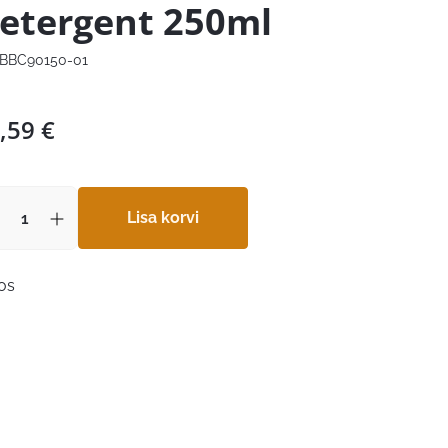
etergent 250ml
BBC90150-01
,59
€
Lisa korvi
aos