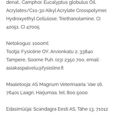
denat., Camphor, Eucalyptus globulus Oil,
Acrylates/C10-30 Alkyl Acrylate Crosspolymer,
Hydroxyethyl Cellulose, Triethanolamine, CI
42051, CI 47005
Netokogus: 1000ml
Tootja: Fysioline OY, Arvionkatu 2, 33840
Tampere, Soome Puh. (03) 2350 700, email:
asiakaspalvelu@fysioline.fi
Maaletooja: AS Magnum Veterinaaria, Vae 16,
76401 Laagri, Harjumaa, tel. 800 5000.
Edasimüüja: Scandagra Eesti AS, Tähe 13, 71012