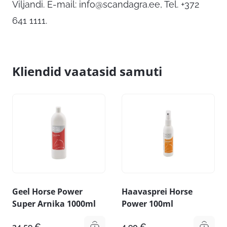
Viljandi. E-mail:
info@scandagra.ee
, Tel. +372
641 1111.
Kliendid vaatasid samuti
Geel Horse Power
Haavasprei Horse
Super Arnika 1000ml
Power 100ml
24,59
€
4,90
€