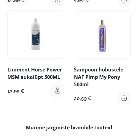
Liniment Horse Power
Šampoon hobustele
MSM eukalüpt 500ML
NAF Pimp My Pony
500ml
13,99
€
20,59
€
Müüme järgmiste brändide tooteid