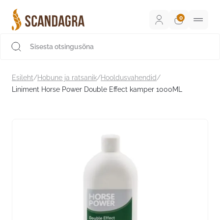
Liigu
sisu
juurde
Scandagra e-pood
Esileht
/
Hobune ja ratsanik
/
Hooldusvahendid
/
Liniment Horse Power Double Effect kamper 1000ML