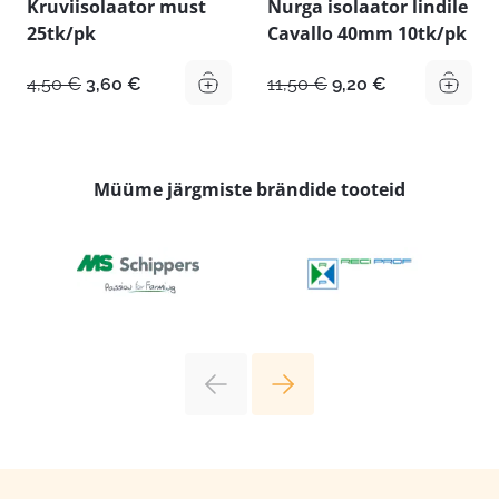
Kruviisolaator must
Nurga isolaator lindile
25tk/pk
Cavallo 40mm 10tk/pk
Algne
Praegune
Algne
Praegune
4,50
€
3,60
€
11,50
€
9,20
€
hind
hind
hind
hind
oli:
on:
oli:
on:
4,50 €.
3,60 €.
11,50 €.
9,20 €.
Müüme järgmiste brändide tooteid