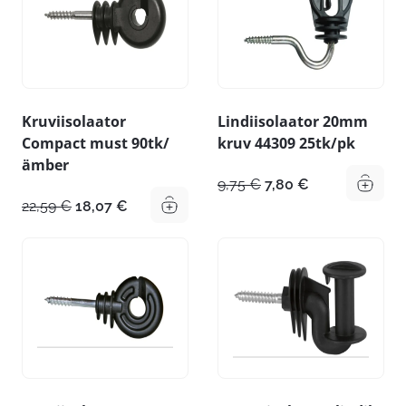
Kruviisolaator
Lindiisolaator 20mm
Compact must 90tk/
kruv 44309 25tk/pk
ämber
Algne
Praegune
9,75
€
7,80
€
hind
hind
Algne
Praegune
22,59
€
18,07
€
oli:
on:
hind
hind
9,75 €.
7,80 €.
oli:
on:
22,59 €.
18,07 €.