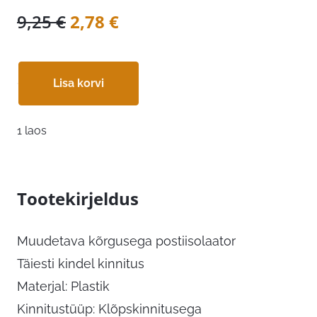
Algne
Praegune
9,25
€
2,78
€
hind
hind
oli:
on:
Lisa korvi
9,25 €.
2,78 €.
1 laos
Tootekirjeldus
Muudetava kõrgusega postiisolaator
Täiesti kindel kinnitus
Materjal: Plastik
Kinnitustüüp: Klõpskinnitusega