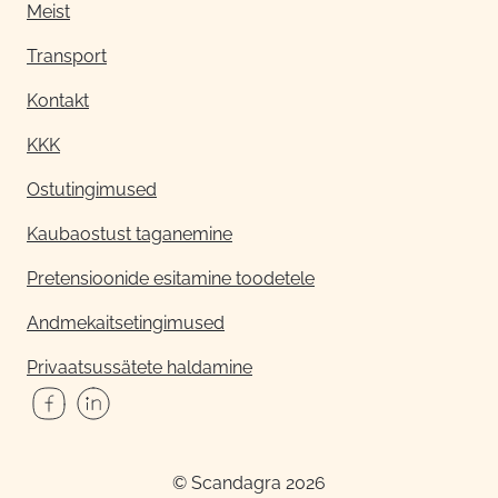
Meist
Transport
Kontakt
KKK
Ostutingimused
Kaubaostust taganemine
Pretensioonide esitamine toodetele
Andmekaitsetingimused
Privaatsussätete haldamine
© Scandagra 2026