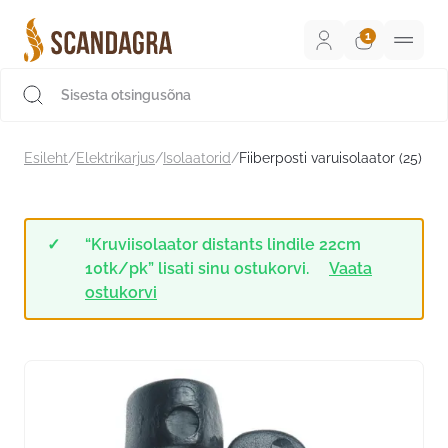
Liigu
sisu
juurde
Scandagra e-pood
Esileht
/
Elektrikarjus
/
Isolaatorid
/
Fiiberposti varuisolaator (25)
“Kruviisolaator distants lindile 22cm
10tk/pk” lisati sinu ostukorvi.
Vaata
ostukorvi