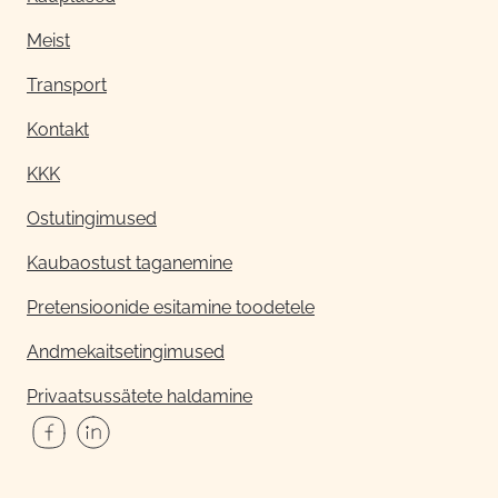
Meist
Transport
Kontakt
KKK
Ostutingimused
Kaubaostust taganemine
Pretensioonide esitamine toodetele
Andmekaitsetingimused
Privaatsussätete haldamine