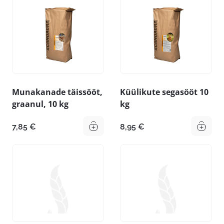
Munakanade täissööt,
Küülikute segasööt 10
graanul, 10 kg
kg
7,85
€
8,95
€