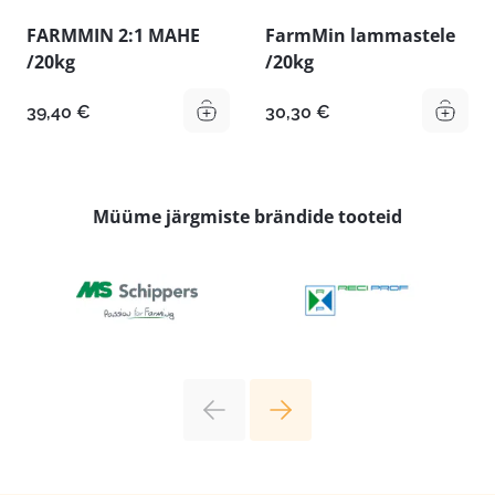
FARMMIN 2:1 MAHE
FarmMin lammastele
/20kg
/20kg
39,40
€
30,30
€
Müüme järgmiste brändide tooteid