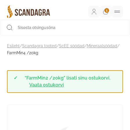
Liigu
sisu
juurde
Scandagra e-pood
Esileht
/
Scandagra tooted
/
ScEE söödad
/
Mineraalsöödad
/
FarmMin4 /20kg
“FarmMin2 /20kg” lisati sinu ostukorvi.
Vaata ostukorvi