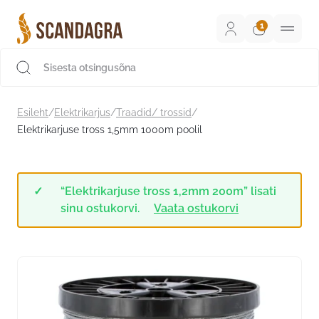
Liigu
sisu
juurde
Scandagra e-pood
Esileht
/
Elektrikarjus
/
Traadid/ trossid
/
Elektrikarjuse tross 1,5mm 1000m poolil
“Elektrikarjuse tross 1,2mm 200m” lisati
sinu ostukorvi.
Vaata ostukorvi