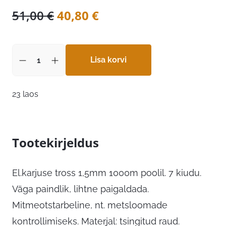
Algne
Praegune
51,00
€
40,80
€
hind
hind
oli:
on:
51,00 €.
Lisa korvi
40,80 €.
23 laos
Tootekirjeldus
El.karjuse tross 1,5mm 1000m poolil. 7 kiudu.
Väga paindlik, lihtne paigaldada.
Mitmeotstarbeline, nt. metsloomade
kontrollimiseks. Materjal: tsingitud raud.