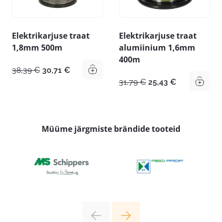
Elektrikarjuse traat
Elektrikarjuse traat
1,8mm 500m
alumiinium 1,6mm
400m
Algne
Praegune
38,39
€
30,71
€
hind
hind
Algne
Praegune
31,79
€
25,43
€
oli:
on:
hind
hind
38,39 €.
30,71 €.
oli:
on:
31,79 €.
25,43 €.
Müüme järgmiste brändide tooteid