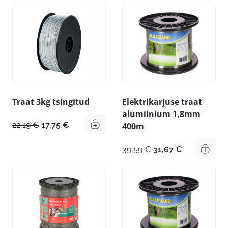
Traat 3kg tsingitud
Elektrikarjuse traat
alumiinium 1,8mm
Algne
Praegune
22,19
€
17,75
€
400m
hind
hind
oli:
on:
Algne
Praegune
39,59
€
31,67
€
22,19 €.
17,75 €.
hind
hind
oli:
on:
39,59 €.
31,67 €.