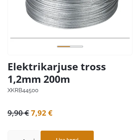
Elektrikarjuse tross
1,2mm 200m
XKRB44500
Algne
Praegune
9,90
€
7,92
€
hind
hind
oli:
on: