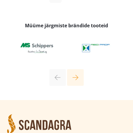
oli:
on:
hind
hind
51,00 €.
40,80 €.
oli:
on:
31,79 €.
25,43 €.
Müüme järgmiste brändide tooteid