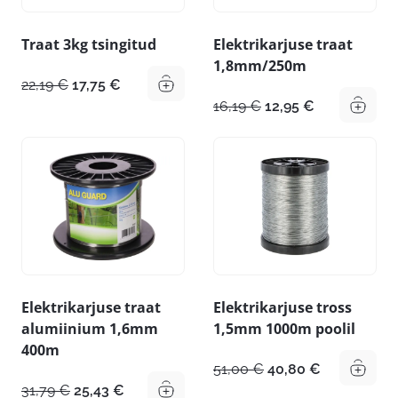
Traat 3kg tsingitud
Elektrikarjuse traat
1,8mm/250m
Algne
Praegune
22,19
€
17,75
€
hind
hind
Algne
Praegune
16,19
€
12,95
€
oli:
on:
hind
hind
22,19 €.
17,75 €.
oli:
on:
16,19 €.
12,95 €.
Elektrikarjuse traat
Elektrikarjuse tross
alumiinium 1,6mm
1,5mm 1000m poolil
400m
Algne
Praegune
51,00
€
40,80
€
hind
hind
Algne
Praegune
31,79
€
25,43
€