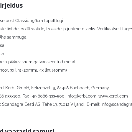
irjeldus
use post Classic 156cm topelttugi
iste lintide, polütraatide, trosside ja juhtmete jaoks. Vertikaalselt
 Ühe sammuga.
osa
6cm
aela pikkus: 21cm galvaniseeritud metall
nöör, 3x lint (20mm), 4x lint (40mm)
bert Kerbl GmbH, Felizenzell 9, 84428 Buchbach, Germany,
086 933-100, Fax +49 8086 933-500,
info@kerbl.com
, www.kerbl.com
 Scandagra Eesti AS, Tähe 13, 71012 Viljandi. E-mail:
info@scandagra
id vaatasid samuti