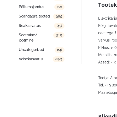
Tootek
Põllumajandus
(62)
Scandagra tooted
(161)
Elektrikarj
Kõigi taval
Seakasvatus
(45)
naeltega.
Söötmine/
(312)
Värvus: ro
jootmine
Pikkus: 15
Uncategorized
(14)
Metallist n
Veisekasvatus
(230)
Aasad: 4 x 
Tootja: Al
Tel. +49 8
Maaletooja:
Kliend