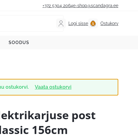
+372 5304 2064
e-shop@scandagra.ee
Logi sisse
Ostukorv
SOODUS
inu ostukorvi.
Vaata ostukorvi
lektrikarjuse post
lassic 156cm