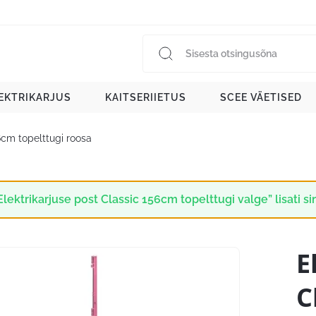
EKTRIKARJUS
KAITSERIIETUS
SCEE VÄETISED
6cm topelttugi roosa
Elektrikarjuse post Classic 156cm topelttugi valge” lisati s
E
C