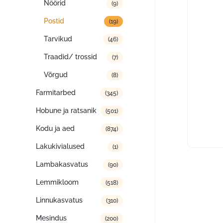
Nöörid
(9)
Postid
(19)
Tarvikud
(46)
Traadid/ trossid
(7)
Võrgud
(8)
Farmitarbed
(345)
Hobune ja ratsanik
(501)
Kodu ja aed
(874)
Lakukivialused
(1)
Lambakasvatus
(90)
Lemmikloom
(518)
Linnukasvatus
(310)
Mesindus
(200)