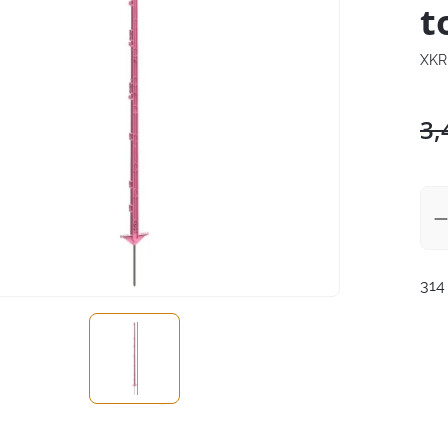
t
XKR
3,
314