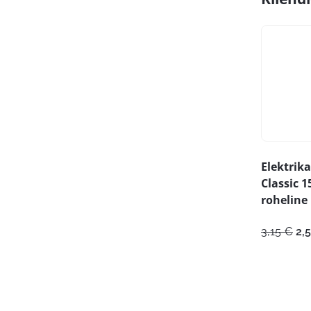
Elektrika
Classic 
roheline
Al
3,15
€
2,
hi
oli:
3,1