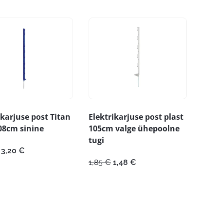
ikarjuse post Titan
Elektrikarjuse post plast
08cm sinine
105cm valge ühepoolne
tugi
Algne
Praegune
3,20
€
hind
hind
Algne
Praegune
1,85
€
1,48
€
oli:
on:
hind
hind
4,00 €.
3,20 €.
oli:
on:
1,85 €.
1,48 €.