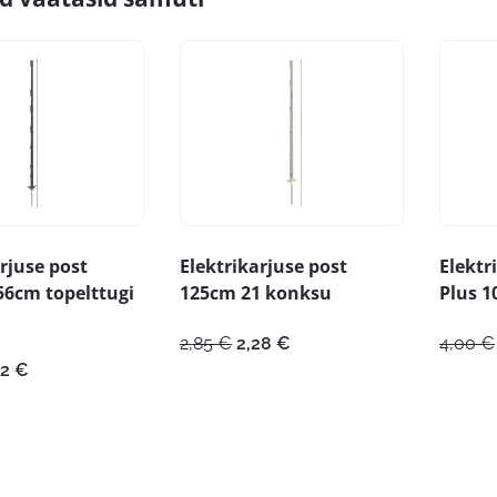
rjuse post
Elektrikarjuse post
Elektr
156cm topelttugi
125cm 21 konksu
Plus 1
Algne
Praegune
2,85
€
2,28
€
4,00
€
hind
hind
gne
Praegune
52
€
oli:
on:
nd
hind
2,85 €.
2,28 €.
on:
5 €.
2,52 €.