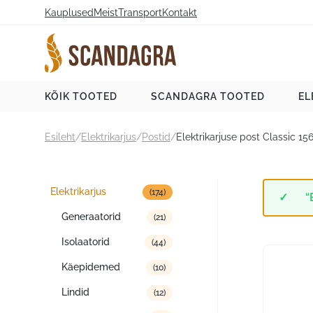
Liigu
Kauplused
Meist
Transport
Kontakt
sisu
juurde
Scandagra e-pood
KÕIK TOOTED
SCANDAGRA TOOTED
EL
Esileht
/
Elektrikarjus
/
Postid
/
Elektrikarjuse post Classic 15
Tootekategooriad
Elektrikarjus
(174)
“
Generaatorid
(21)
Isolaatorid
(44)
Käepidemed
(10)
Lindid
(12)