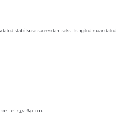
 tugevdatud stabiilsuse suurendamiseks. Tsingitud maandatud
.ee
, Tel. +372 641 1111.