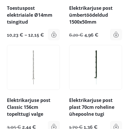
Toestuspost
Elektrikarjuse post
elektriaiale Ø14mm
ümbertöödeldud
tsingitud
1500x50mm
Hinnavahemik:
Algne
Praegune
10,23
€
–
12,15
€
6,20
€
4,96
€
10,23 €
hind
hind
kuni
oli:
on:
12,15 €
6,20 €.
4,96 €.
Elektrikarjuse post
Elektrikarjuse post
Classic 156cm
plast 70cm roheline
topelttugi valge
ühepoolne tugi
Algne
Praegune
Algne
Praegune
3,05
€
2,44
€
1,70
€
1,36
€