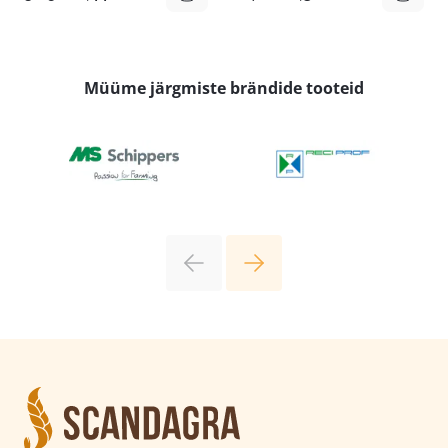
hind
hind
hind
hind
oli:
on:
oli:
on:
3,05 €.
2,44 €.
1,70 €.
1,36 €.
Müüme järgmiste brändide tooteid