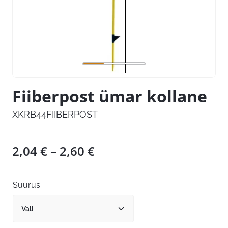
Fiiberpost ümar kollane
XKRB44FIIBERPOST
Hinnavahemik:
2,04
€
–
2,60
€
2,04 €
kuni
Suurus
2,60 €