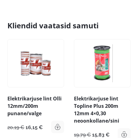
Kliendid vaatasid samuti
Elektrikarjuse lint Olli
Elektrikarjuse lint
12mm/200m
Topline Plus 200m
punane/valge
12mm 4×0,30
neoonkollane/sini
Algne
Praegune
20,19
€
16,15
€
hind
hind
Algne
Praegune
19,79
€
15,83
€