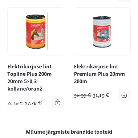
oli:
on:
hind
hind
20,19 €.
16,15 €.
oli:
on:
19,79 €.
15,83 €.
Elektrikarjuse lint
Elektrikarjuse lint
Topline Plus 200m
Premium Plus 20mm
20mm 5×0,3
200m
kollane/oranž
Algne
Praegune
38,99
€
31,19
€
hind
hind
Algne
Praegune
22,19
€
17,75
€
oli:
on:
hind
hind
38,99 €.
31,19 €.
oli:
on:
22,19 €.
17,75 €.
Müüme järgmiste brändide tooteid