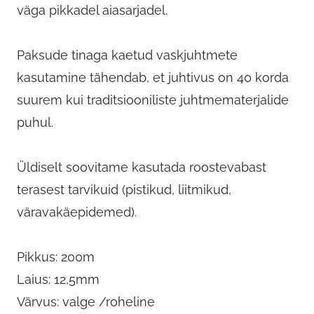
väga pikkadel aiasarjadel.
Paksude tinaga kaetud vaskjuhtmete
kasutamine tähendab, et juhtivus on 40 korda
suurem kui traditsiooniliste juhtmematerjalide
puhul.
Üldiselt soovitame kasutada roostevabast
terasest tarvikuid (pistikud, liitmikud,
väravakäepidemed).
Pikkus: 200m
Laius: 12,5mm
Värvus: valge /roheline