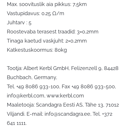
Max. soovituslik aia pikkus: 7,5km
Vastupidavus: 0.25 Ω/m
Juhtarv : 5
Roostevaba terasest traadid: 3×0,2mm
Tinaga kaetud vaskjuht: 2×0,2mm
Katkestuskoormus: 80kg
Tootja: Albert Kerbl GmbH, Felizenzell 9, 84428
Buchbach, Germany,
Tel. +49 8086 933-100, Fax +49 8086 933-500,
info@kerbl.com
, www.kerbl.com
Maaletooja: Scandagra Eesti AS, Tähe 13, 71012
Viljandi. E-mail:
info@scandagra.ee
, Tel. +372
641 1111.