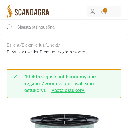
Liigu
sisu
juurde
Scandagra e-pood
Esileht
/
Elektrikarjus
/
Lindid
/
Elektrikarjuse lint Premium 12,5mm/200m
“Elektrikarjuse lint EconomyLine
12,5mm/200m valge” lisati sinu
ostukorvi.
Vaata ostukorvi