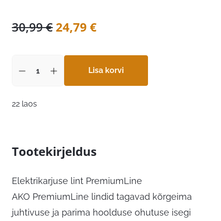
Algne
Praegune
30,99
€
24,79
€
hind
hind
oli:
on:
30,99 €.
Lisa korvi
24,79 €.
22 laos
Tootekirjeldus
Elektrikarjuse lint PremiumLine
AKO PremiumLine lindid tagavad kõrgeima
juhtivuse ja parima hoolduse ohutuse isegi