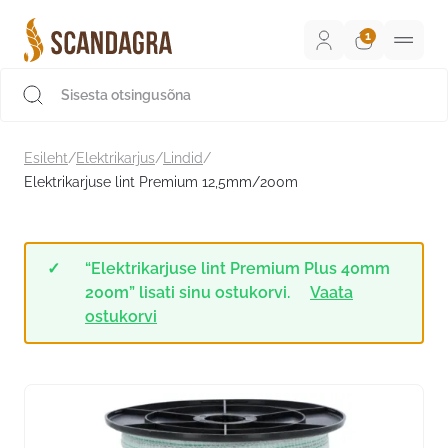
Liigu
sisu
juurde
Scandagra e-pood
Esileht
/
Elektrikarjus
/
Lindid
/
Elektrikarjuse lint Premium 12,5mm/200m
“Elektrikarjuse lint Premium Plus 40mm
200m” lisati sinu ostukorvi.
Vaata
ostukorvi