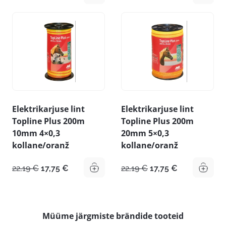
hind
hind
hind
hind
oli:
on:
oli:
on:
32,99 €.
26,39 €.
19,79 €.
15,83 €.
Elektrikarjuse lint
Elektrikarjuse lint
Topline Plus 200m
Topline Plus 200m
10mm 4×0,3
20mm 5×0,3
kollane/oranž
kollane/oranž
Algne
Praegune
Algne
Praegune
22,19
€
17,75
€
22,19
€
17,75
€
hind
hind
hind
hind
oli:
on:
oli:
on:
22,19 €.
17,75 €.
22,19 €.
17,75 €.
Müüme järgmiste brändide tooteid