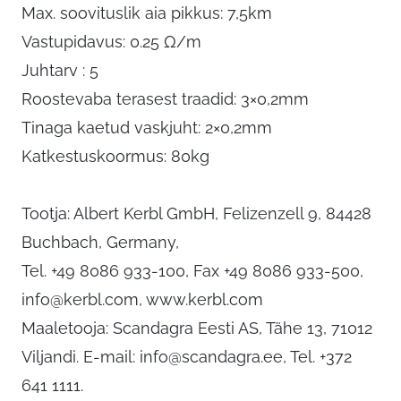
Max. soovituslik aia pikkus: 7,5km
Vastupidavus: 0.25 Ω/m
Juhtarv : 5
Roostevaba terasest traadid: 3×0,2mm
Tinaga kaetud vaskjuht: 2×0,2mm
Katkestuskoormus: 80kg
Tootja: Albert Kerbl GmbH, Felizenzell 9, 84428
Buchbach, Germany,
Tel. +49 8086 933-100, Fax +49 8086 933-500,
info@kerbl.com
, www.kerbl.com
Maaletooja: Scandagra Eesti AS, Tähe 13, 71012
Viljandi. E-mail:
info@scandagra.ee
, Tel. +372
641 1111.