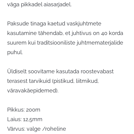
väga pikkadel aiasarjadel.
Paksude tinaga kaetud vaskjuhtmete
kasutamine tähendab, et juhtivus on 40 korda
suurem kui traditsiooniliste juhtmematerjalide
puhul.
Üldiselt soovitame kasutada roostevabast
terasest tarvikuid (pistikud, liitmikud,
väravakäepidemed).
Pikkus: 200m
Laius: 12,5mm
Värvus: valge /roheline