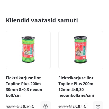
Kliendid vaatasid samuti
Elektrikarjuse lint
Elektrikarjuse lint
Topline Plus 200m
Topline Plus 200m
30mm 8×0,3 neoon
12mm 4×0,30
koll/sin
neoonkollane/sini
Algne
Praegune
Algne
Praegune
32,99
€
26,39
€
19,79
€
15,83
€