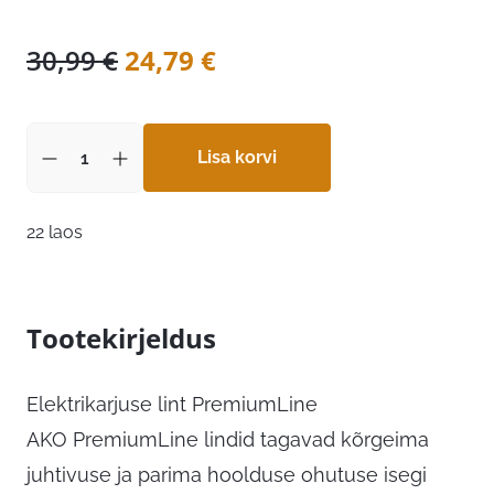
Algne
Praegune
30,99
€
24,79
€
hind
hind
oli:
on:
30,99 €.
Lisa korvi
24,79 €.
22 laos
Tootekirjeldus
Elektrikarjuse lint PremiumLine
AKO PremiumLine lindid tagavad kõrgeima
juhtivuse ja parima hoolduse ohutuse isegi