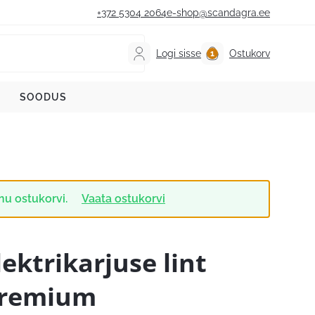
+372 5304 2064
e-shop@scandagra.ee
Logi sisse
Ostukorv
SOODUS
nu ostukorvi.
Vaata ostukorvi
lektrikarjuse lint
remium