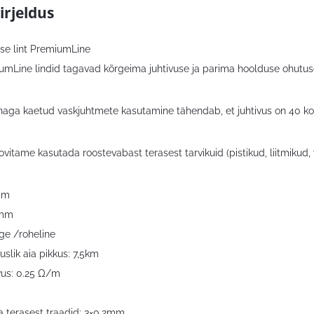
irjeldus
use lint PremiumLine
mLine lindid tagavad kõrgeima juhtivuse ja parima hoolduse ohutuse 
naga kaetud vaskjuhtmete kasutamine tähendab, et juhtivus on 40 kor
ovitame kasutada roostevabast terasest tarvikuid (pistikud, liitmiku
0m
5mm
lge /roheline
uslik aia pikkus: 7,5km
us: 0.25 Ω/m
 terasest traadid: 3×0,2mm