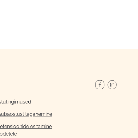
stutingimused
aubaostust taganemine
etensioonide esitamine
odetele