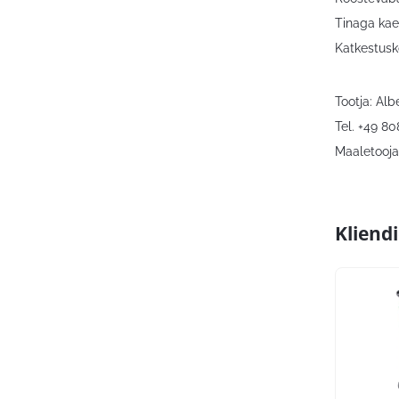
Tinaga kae
Katkestus
Tootja: Al
Tel. +49 8
Maaletooja:
Kliend