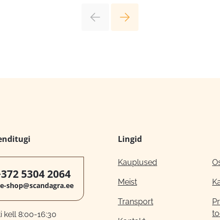
enditugi
Lingid
Kauplused
O
+372 5304 2064
Meist
K
e-shop@scandagra.ee
Transport
Pr
to
 kell 8:00-16:30