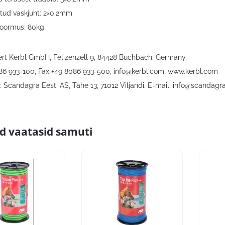
tud vaskjuht: 2×0,2mm
koormus: 80kg
bert Kerbl GmbH, Felizenzell 9, 84428 Buchbach, Germany,
086 933-100, Fax +49 8086 933-500,
info@kerbl.com
, www.kerbl.com
 Scandagra Eesti AS, Tähe 13, 71012 Viljandi. E-mail:
info@scandagra
id vaatasid samuti