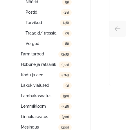
Nöörid
(9)
Postid
(19)
Tarvikud
(46)
Traadid/ trossid
(7)
Võrgud
(8)
Farmitarbed
(345)
Hobune ja ratsanik
(501)
Kodu ja aed
(874)
Lakukivialused
(1)
Lambakasvatus
(90)
Lemmikloom
(518)
Linnukasvatus
(310)
Mesindus
(200)