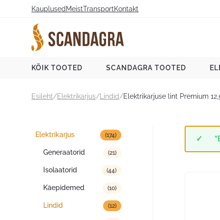
Liigu
Kauplused
Meist
Transport
Kontakt
sisu
juurde
Scandagra e-pood
KÕIK TOOTED
SCANDAGRA TOOTED
EL
Esileht
/
Elektrikarjus
/
Lindid
/
Elektrikarjuse lint Premium 
Tootekategooriad
Elektrikarjus
(174)
“
Generaatorid
(21)
Isolaatorid
(44)
Käepidemed
(10)
Lindid
(12)