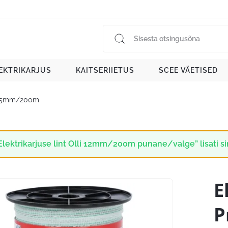
EKTRIKARJUS
KAITSERIIETUS
SCEE VÄETISED
12,5mm/200m
Elektrikarjuse lint Olli 12mm/200m punane/valge” lisati si
E
P