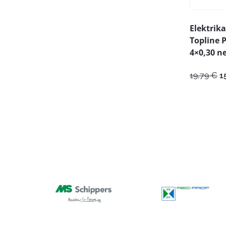
Elektrika
Topline 
4×0,30 n
A
19,79
€
1
h
ol
1