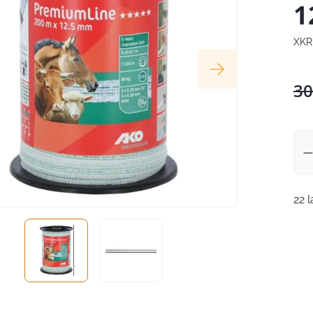
1
XKR
30
22 