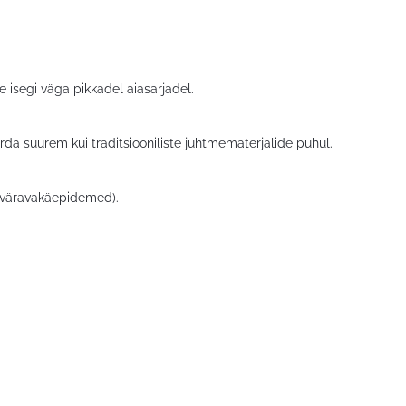
isegi väga pikkadel aiasarjadel.
da suurem kui traditsiooniliste juhtmematerjalide puhul.
d, väravakäepidemed).