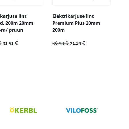
ikarjuse lint
Elektrikarjuse lint
nd, 200m 20mm
Premium Plus 20mm
ora/ pruun
200m
Algne
Praegune
Algne
Praegune
€
31,51
€
38,99
€
31,19
€
hind
hind
hind
hind
oli:
on:
oli:
on:
39,39 €.
31,51 €.
38,99 €.
31,19 €.