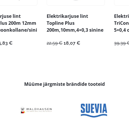
rjuse lint
Elektrikarjuse lint
Elektr
Plus 200m 12mm
Topline Plus
TriCo
eoonkollane/sini
200m,10mm,4×0,3 sinine
5×0,4 
lgne
Praegune
Algne
Praegune
5,83
€
22,59
€
18,07
€
39,39
ind
hind
hind
hind
i:
on:
oli:
on:
9,79 €.
15,83 €.
22,59 €.
18,07 €.
Müüme järgmiste brändide tooteid