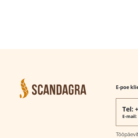
E-poe kli
Tel:
E-mail:
Tööpäeviti