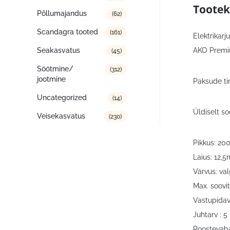
Tootek
Põllumajandus
(62)
Scandagra tooted
(161)
Elektrikarj
AKO Premiu
Seakasvatus
(45)
Söötmine/
(312)
jootmine
Paksude ti
Uncategorized
(14)
Üldiselt so
Veisekasvatus
(230)
Pikkus: 20
Laius: 12,
Värvus: va
Max. soovit
Vastupidav
Juhtarv : 5
Roostevaba