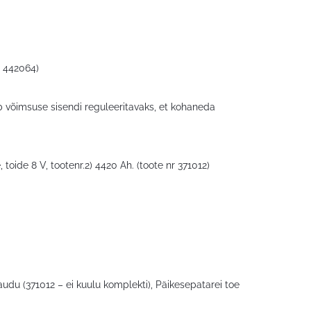
r 442064)
ab võimsuse sisendi reguleeritavaks, et kohaneda
 toide 8 V, tootenr.2) 4420 Ah. (toote nr 371012)
audu (371012 – ei kuulu komplekti), Päikesepatarei toe