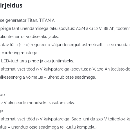
irjeldus
use generaator Titan. TITAN A
pinge lahtiühendamisega (aku soovitus: AGM aku 12 V, 88 Ah, tooten
ukonteiner 12-voldise aku jaoks.
ratav lüliti (1–10) reguleerib väljundenergiat astmeliselt – see muud
 piirdetingimustega.
 LED-tuld tara pinge ja aku juhtimiseks.
lternatiivset tööd 9 V kuivpatareiga (soovitus: 9 V, 170 Ah leelistoide,
äikeseenergia võimalus – ühendub otse seadmega.
600
12 V akuseade mobiilseks kasutamiseks.
ga.
lternatiivset tööd 9 V kuivpatareiga, Saab juhtida 230 V toiteploki k
alus – ühendub otse seadmega (ei kuulu komplekti).