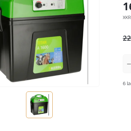
1
XKR
22
6 l