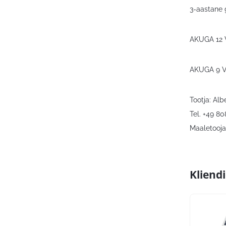
3-aastane 
AKUGA 12 
AKUGA 9 V
Tootja: Al
Tel. +49 8
Maaletooja:
Kliend