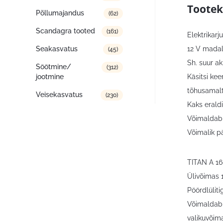
Tootek
Põllumajandus
(62)
Scandagra tooted
(161)
Elektrikarj
12 V madal
Seakasvatus
(45)
Sh. suur ak
Söötmine/
(312)
Käsitsi kee
jootmine
tõhusamalt
Veisekasvatus
(230)
Kaks eraldi
Võimaldab a
Võimalik p
TITAN A 1
Ülivõimas 
Pöördlüliti
Võimaldab a
valikuvõim