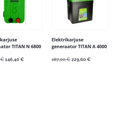
ikarjuse
Elektrikarjuse
ator TITAN N 6800
generaator TITAN A 4000
Algne
Praegune
Algne
Praegune
0
€
146,40
€
287,00
€
229,60
€
hind
hind
hind
hind
oli:
on:
oli:
on:
183,00 €.
146,40 €.
287,00 €.
229,60 €.