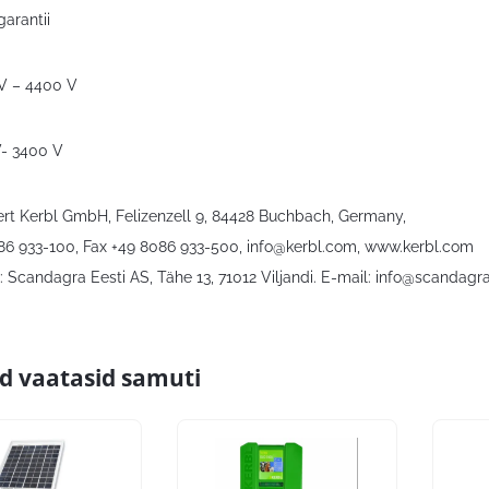
garantii
V – 4400 V
- 3400 V
bert Kerbl GmbH, Felizenzell 9, 84428 Buchbach, Germany,
086 933-100, Fax +49 8086 933-500,
info@kerbl.com
, www.kerbl.com
 Scandagra Eesti AS, Tähe 13, 71012 Viljandi. E-mail:
info@scandagra
id vaatasid samuti