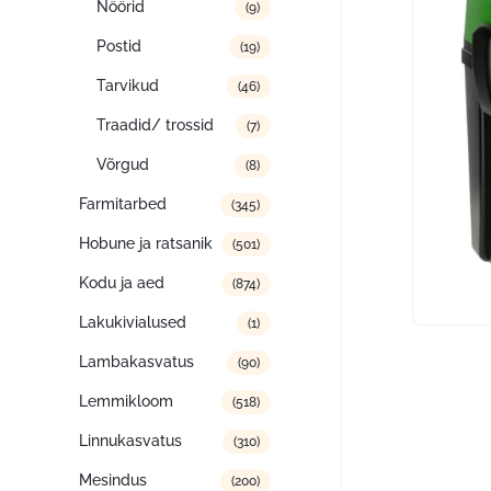
Nöörid
(9)
Postid
(19)
Tarvikud
(46)
Traadid/ trossid
(7)
Võrgud
(8)
Farmitarbed
(345)
Hobune ja ratsanik
(501)
Kodu ja aed
(874)
Lakukivialused
(1)
Lambakasvatus
(90)
Lemmikloom
(518)
Linnukasvatus
(310)
Mesindus
(200)