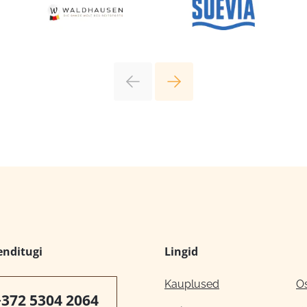
enditugi
Lingid
Kauplused
O
+372 5304 2064