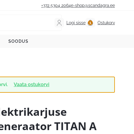
+372 5304 2064
e-shop@scandagra.ee
Logi sisse
Ostukorv
SOODUS
rvi.
Vaata ostukorvi
lektrikarjuse
eneraator TITAN A