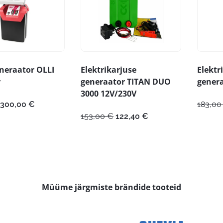
eneraator OLLI
Elektrikarjuse
Elektr
r
generaator TITAN DUO
genera
3000 12V/230V
Algne
Praegune
300,00
€
183,0
hind
hind
Algne
Praegune
153,00
€
122,40
€
oli:
on:
hind
hind
375,00 €.
300,00 €.
oli:
on:
153,00 €.
122,40 €.
Müüme järgmiste brändide tooteid