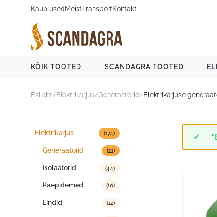
Liigu
Kauplused
Meist
Transport
Kontakt
sisu
juurde
Scandagra e-pood
KÕIK TOOTED
SCANDAGRA TOOTED
EL
Esileht
/
Elektrikarjus
/
Generaatorid
/
Elektrikarjuse generaa
Tootekategooriad
Elektrikarjus
(174)
“
Generaatorid
(21)
Isolaatorid
(44)
Käepidemed
(10)
Lindid
(12)