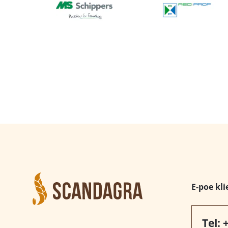
E-poe kli
Tel: