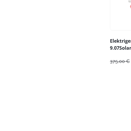
Elektrig
9.07Sola
375,00
€