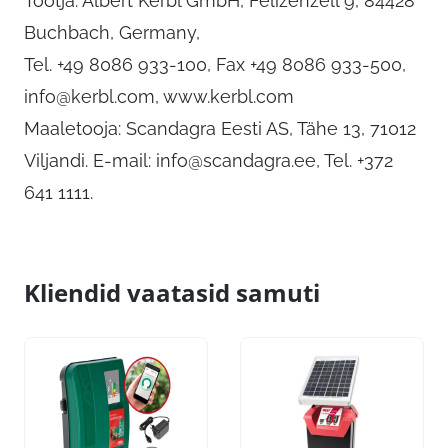
Tootja: Albert Kerbl GmbH, Felizenzell 9, 84428
Buchbach, Germany,
Tel. +49 8086 933-100, Fax +49 8086 933-500,
info@kerbl.com
, www.kerbl.com
Maaletooja: Scandagra Eesti AS, Tähe 13, 71012
Viljandi. E-mail:
info@scandagra.ee
, Tel. +372
641 1111.
Kliendid vaatasid samuti