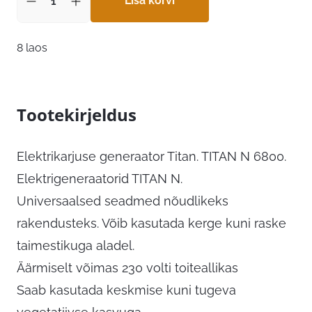
183,00 €.
Lisa korvi
146,40 €.
8 laos
Tootekirjeldus
Elektrikarjuse generaator Titan. TITAN N 6800.
Elektrigeneraatorid TITAN N.
Universaalsed seadmed nõudlikeks
rakendusteks. Võib kasutada kerge kuni raske
taimestikuga aladel.
Äärmiselt võimas 230 volti toiteallikas
Saab kasutada keskmise kuni tugeva