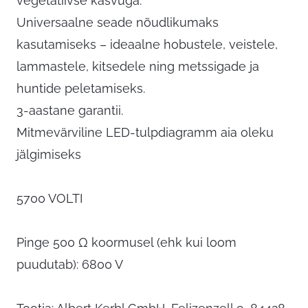
vegetatiivse kasvuga.
Universaalne seade nõudlikumaks
kasutamiseks – ideaalne hobustele, veistele,
lammastele, kitsedele ning metssigade ja
huntide peletamiseks.
3-aastane garantii.
Mitmevärviline LED-tulpdiagramm aia oleku
jälgimiseks
5700 VOLTI
Pinge 500 Ω koormusel (ehk kui loom
puudutab): 6800 V