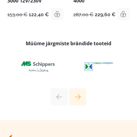
3000 12V/230V
4000
Algne
Praegune
Algne
Praegun
153,00
€
122,40
€
287,00
€
229,60
€
hind
hind
hind
hind
oli:
on:
oli:
on:
153,00 €.
122,40 €.
287,00 €.
229,60 €.
Müüme järgmiste brändide tooteid