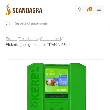
Liigu
sisu
juurde
Scandagra e-pood
Esileht
/
Elektrikarjus
/
Generaatorid
/
Elektrikarjuse generaator TITAN N 6800