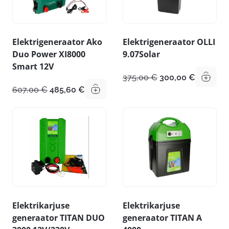
Elektrigeneraator Ako
Elektrigeneraator OLLI
Duo Power XI8000
9.07Solar
Smart 12V
Algne
Praegun
375,00
€
300,00
€
hind
hind
Algne
Praegune
607,00
€
485,60
€
oli:
on:
hind
hind
375,00 €.
300,00 €
oli:
on:
607,00 €.
485,60 €.
Elektrikarjuse
Elektrikarjuse
generaator TITAN DUO
generaator TITAN A