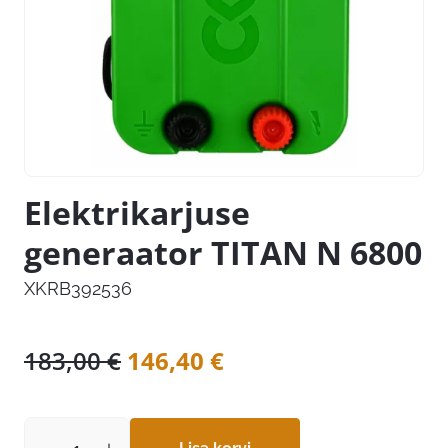
Elektrikarjuse
generaator TITAN N 6800
XKRB392536
Algne
Praegune
183,00
€
146,40
€
hind
hind
oli:
on: