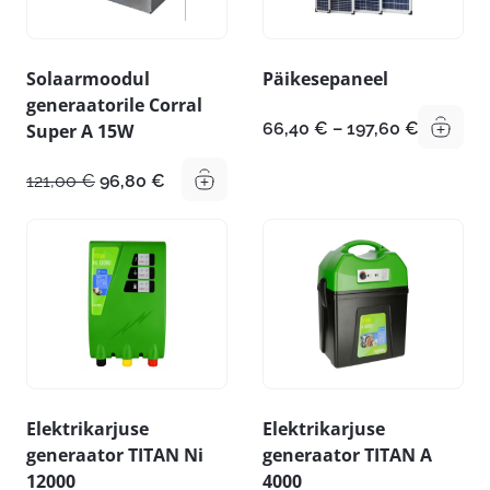
Solaarmoodul
Päikesepaneel
generaatorile Corral
Hinnava
66,40
€
–
197,60
€
Super A 15W
66,40 €
kuni
Algne
Praegune
121,00
€
96,80
€
197,60 €
hind
hind
oli:
on:
121,00 €.
96,80 €.
Elektrikarjuse
Elektrikarjuse
generaator TITAN Ni
generaator TITAN A
12000
4000