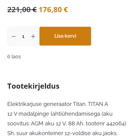
Algne
Praegune
221,00
€
176,80
€
hind
hind
oli:
on:
221,00 €.
Lisa korvi
176,80 €.
6 laos
Tootekirjeldus
Elektrikarjuse generaator Titan. TITAN A
12 V madalpinge lahtiühendamisega (aku
soovitus: AGM aku 12 V, 88 Ah, tootenr 442064)
Sh. suur akukonteiner 12-voldise aku jaoks.