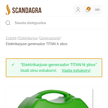
Liigu
sisu
juurde
Scandagra e-pood
Esileht
/
Elektrikarjus
/
Generaatorid
/
Elektrikarjuse generaator TITAN A 1600
“Elektrikarjuse generaator TITAN N 3800”
lisati sinu ostukorvi.
Vaata ostukorvi