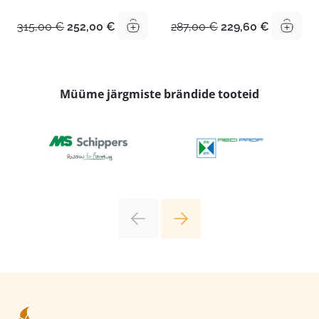
Algne
Praegune
Algne
Praegun
315,00
€
252,00
€
287,00
€
229,60
€
hind
hind
hind
hind
oli:
on:
oli:
on:
315,00 €.
252,00 €.
287,00 €.
229,60 €.
Müüme järgmiste brändide tooteid