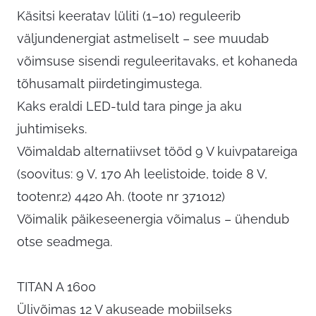
Käsitsi keeratav lüliti (1–10) reguleerib
väljundenergiat astmeliselt – see muudab
võimsuse sisendi reguleeritavaks, et kohaneda
tõhusamalt piirdetingimustega.
Kaks eraldi LED-tuld tara pinge ja aku
juhtimiseks.
Võimaldab alternatiivset tööd 9 V kuivpatareiga
(soovitus: 9 V, 170 Ah leelistoide, toide 8 V,
tootenr.2) 4420 Ah. (toote nr 371012)
Võimalik päikeseenergia võimalus – ühendub
otse seadmega.
TITAN A 1600
Ülivõimas 12 V akuseade mobiilseks