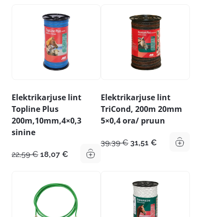
oli:
on:
oli:
on:
22,19 €.
17,75 €.
32,99 €.
26,39 €.
Elektrikarjuse lint
Elektrikarjuse lint
Topline Plus
TriCond, 200m 20mm
200m,10mm,4×0,3
5×0,4 ora/ pruun
sinine
Algne
Praegune
39,39
€
31,51
€
hind
hind
Algne
Praegune
22,59
€
18,07
€
oli:
on:
hind
hind
39,39 €.
31,51 €.
oli:
on:
22,59 €.
18,07 €.