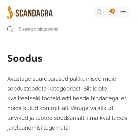
Liigu
sisu
juurde
Scandagra e-pood
Soodus
Avastage suurepärased pakkumised meie
soodustoodete kategooriast! Siit leiate
kvaliteetseid tooteid eriti heade hindadega, et
hoida kulud kontrolli all. Varuge vajalikud
tarvikud ja tooted soodsamalt, ilma kvaliteedis
järeleandmisi tegemata!