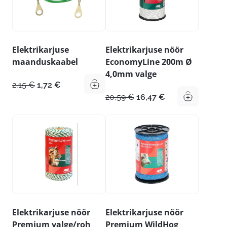
Elektrikarjuse
Elektrikarjuse nöör
maanduskaabel
EconomyLine 200m Ø
4,0mm valge
Algne
Praegune
2,15
€
1,72
€
hind
hind
Algne
Praegune
20,59
€
16,47
€
oli:
on:
hind
hind
2,15 €.
1,72 €.
oli:
on:
20,59 €.
16,47 €.
Elektrikarjuse nöör
Elektrikarjuse nöör
Premium valge/roh
Premium WildHog