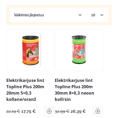
Elektrikarjuse lint
Elektrikarjuse lint
Topline Plus 200m
Topline Plus 200m
20mm 5×0,3
30mm 8×0,3 neoon
kollane/oranž
koll/sin
Algne
Praegune
Algne
Praegune
22,19
€
17,75
€
32,99
€
26,39
€
hind
hind
hind
hind