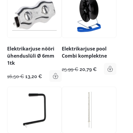
Elektrikarjuse nööri
Elektrikarjuse pool
ühenduslüli Ø 6mm
Combi komplektne
1tk
Algne
Praegune
25,99
€
20,79
€
hind
hind
Algne
Praegune
16,50
€
13,20
€
oli:
on:
hind
hind
25,99 €.
20,79 €.
oli:
on:
16,50 €.
13,20 €.