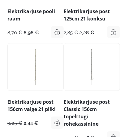
Elektrikarjuse pooli
Elektrikarjuse post
raam
125cm 21 konksu
Algne
Praegune
Algne
Praegune
8,70
€
6,96
€
2,85
€
2,28
€
hind
hind
hind
hind
oli:
on:
oli:
on:
8,70 €.
6,96 €.
2,85 €.
2,28 €.
Elektrikarjuse post
Elektrikarjuse post
156cm valge 21 piiki
Classic 156cm
topelttugi
Algne
Praegune
3,05
€
2,44
€
rohekassinine
hind
hind
oli:
on: