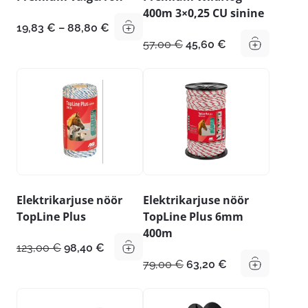
400m 3×0,25 CU sinine
Hinnavahemik:
19,83
€
–
88,80
€
19,83 €
Algne
Praegune
57,00
€
45,60
€
kuni
hind
hind
88,80 €
oli:
on:
57,00 €.
45,60 €.
Elektrikarjuse nöör
Elektrikarjuse nöör
TopLine Plus
TopLine Plus 6mm
400m
Algne
Praegune
123,00
€
98,40
€
hind
hind
Algne
Praegune
79,00
€
63,20
€
oli:
on:
hind
hind
123,00 €.
98,40 €.
oli:
on:
79,00 €.
63,20 €.