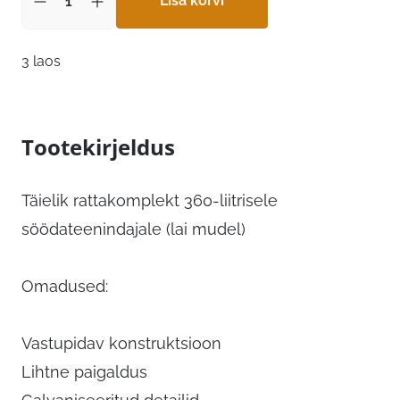
144,00 €.
Lisa korvi
43,20 €.
3 laos
Tootekirjeldus
Täielik rattakomplekt 360-liitrisele
söödateenindajale (lai mudel)
Omadused:
Vastupidav konstruktsioon
Lihtne paigaldus