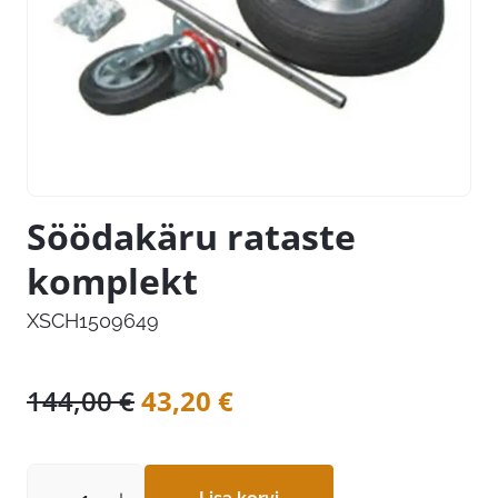
Söödakäru rataste
komplekt
XSCH1509649
Algne
Praegune
144,00
€
43,20
€
hind
hind
oli:
on: