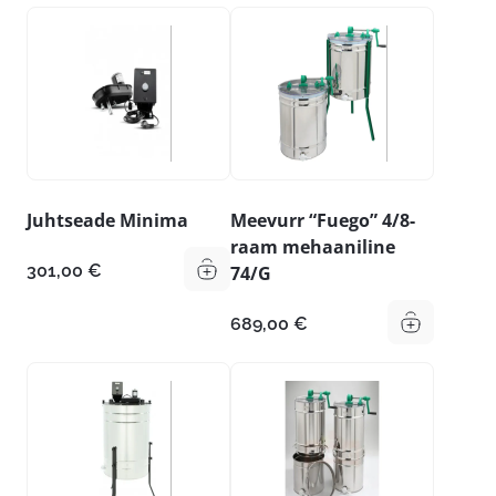
Juhtseade Minima
Meevurr “Fuego” 4/8-
raam mehaaniline
301,00
€
74/G
689,00
€