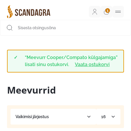
Liigu
sisu
juurde
Scandagra e-pood
“Meevurr Cooper/Compato külgajamiga”
lisati sinu ostukorvi.
Vaata ostukorvi
Meevurrid