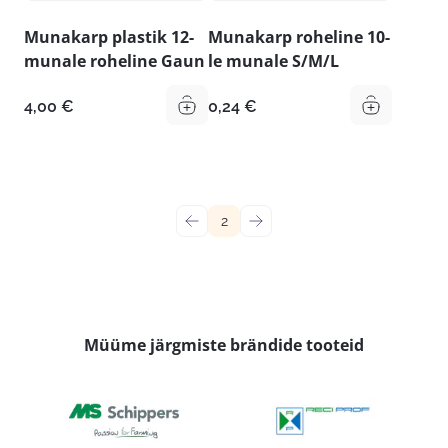
Munakarp plastik 12-
Munakarp roheline 10-
munale roheline Gaun
le munale S/M/L
4,00
€
0,24
€
←
2
→
Müüme järgmiste brändide tooteid