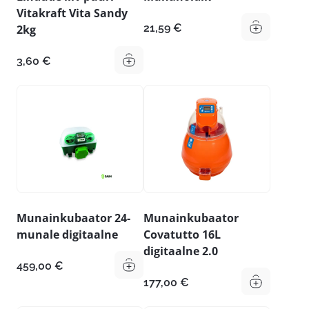
Vitakraft Vita Sandy
21,59
€
2kg
3,60
€
Munainkubaator 24-
Munainkubaator
munale digitaalne
Covatutto 16L
digitaalne 2.0
459,00
€
177,00
€