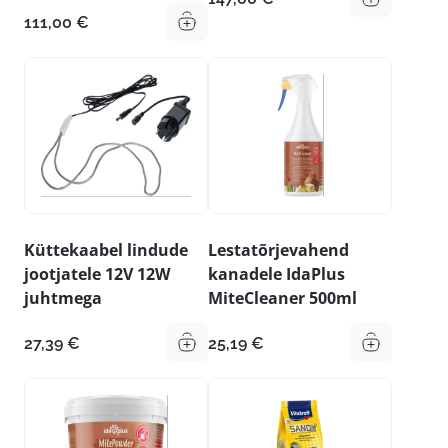
111,00
€
Küttekaabel lindude
Lestatõrjevahend
jootjatele 12V 12W
kanadele IdaPlus
juhtmega
MiteCleaner 500ml
27,39
€
25,19
€