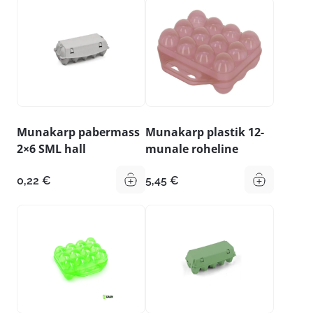
Munakarp pabermass
Munakarp plastik 12-
2×6 SML hall
munale roheline
0,22
€
5,45
€