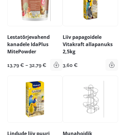
Lestatõrjevahend
Liiv papagoidele
kanadele IdaPlus
Vitakraft allapanuks
MitePowder
2,5kg
Hinnavahemik:
13,79
€
–
32,79
€
3,60
€
13,79 €
kuni
32,79 €
Lindude liiv puuri
Munahoidik