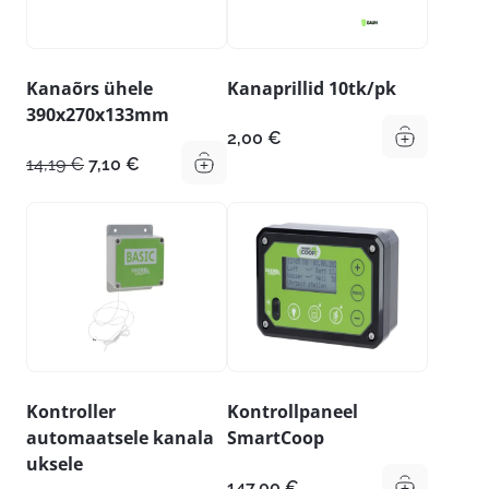
Kanaõrs ühele
Kanaprillid 10tk/pk
390x270x133mm
2,00
€
Algne
Praegune
14,19
€
7,10
€
hind
hind
oli:
on:
14,19 €.
7,10 €.
Kontroller
Kontrollpaneel
automaatsele kanala
SmartCoop
uksele
147,00
€