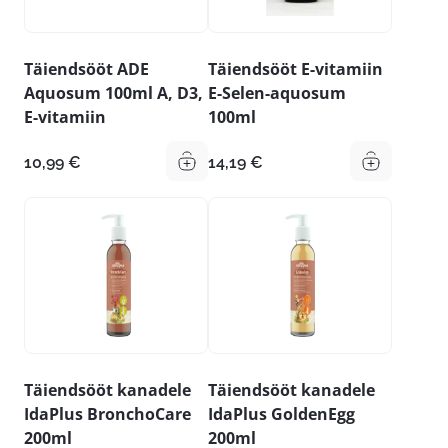
Täiendsööt ADE
Täiendsööt E-vitamiin
Aquosum 100ml A, D3,
E-Selen-aquosum
E-vitamiin
100ml
10,99
€
14,19
€
Täiendsööt kanadele
Täiendsööt kanadele
IdaPlus BronchoCare
IdaPlus GoldenEgg
200ml
200ml