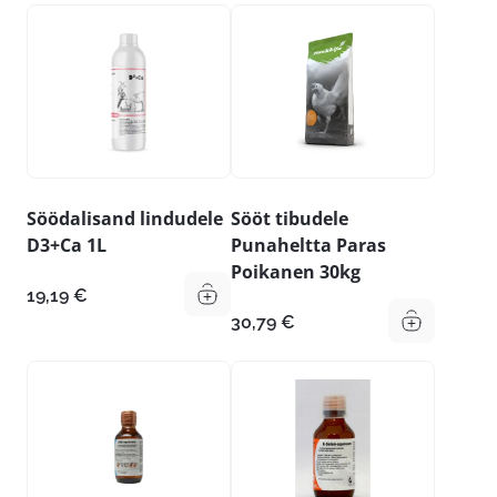
Söödalisand lindudele
Sööt tibudele
D3+Ca 1L
Punaheltta Paras
Poikanen 30kg
19,19
€
30,79
€