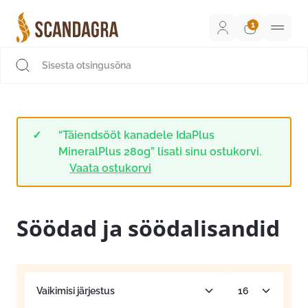
Liigu
sisu
juurde
Scandagra e-pood
“Täiendsööt kanadele IdaPlus
MineralPlus 280g” lisati sinu ostukorvi.
Vaata ostukorvi
Söödad ja söödalisandid