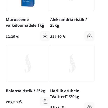
Muruseeme
Aleksandria ristik /
väikeloomadele 1kg
25kg
12,25
€
214,10
€
Balansa ristik / 25kg
Harilik aruhein
’’Valtteri’’ /20kg
207,20
€
88,50
€