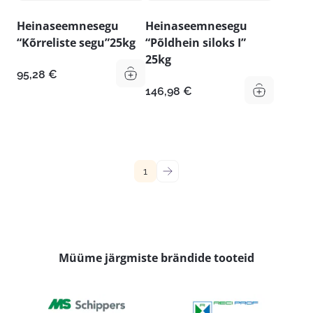
Heinaseemnesegu
Heinaseemnesegu
“Kõrreliste segu”25kg
“Põldhein siloks I”
25kg
95,28
€
146,98
€
1
→
Müüme järgmiste brändide tooteid