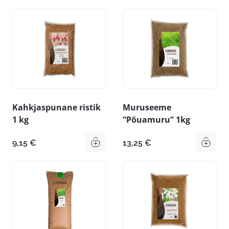
Kahkjaspunane ristik
Muruseeme
1 kg
“Põuamuru” 1kg
9,15
€
13,25
€