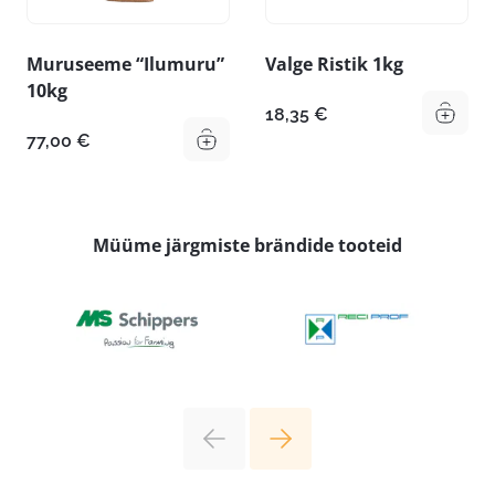
Muruseeme “Ilumuru”
Valge Ristik 1kg
10kg
18,35
€
77,00
€
Müüme järgmiste brändide tooteid