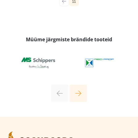
←
11
Müüme järgmiste brändide tooteid