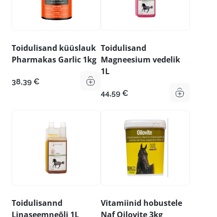
Toidulisand küüslauk
Toidulisand
Pharmakas Garlic 1kg
Magneesium vedelik
1L
38,39
€
44,59
€
Toidulisannd
Vitamiinid hobustele
Linaseemneõli 1L
Naf Oilovite 3kg