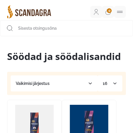
Liigu
sisu
juurde
Scandagra e-pood
Söödad ja söödalisandid