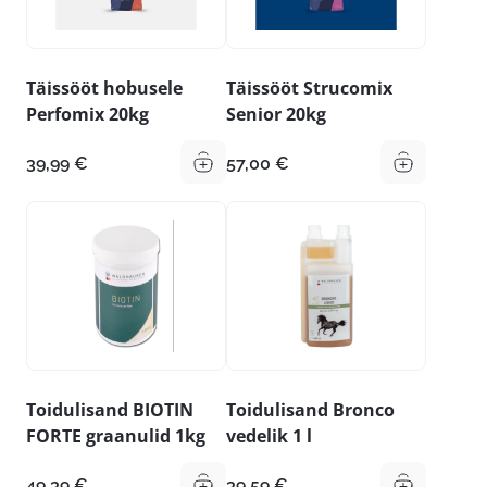
Täissööt hobusele
Täissööt Strucomix
Perfomix 20kg
Senior 20kg
39,99
€
57,00
€
Toidulisand BIOTIN
Toidulisand Bronco
FORTE graanulid 1kg
vedelik 1 l
49,39
€
39,59
€