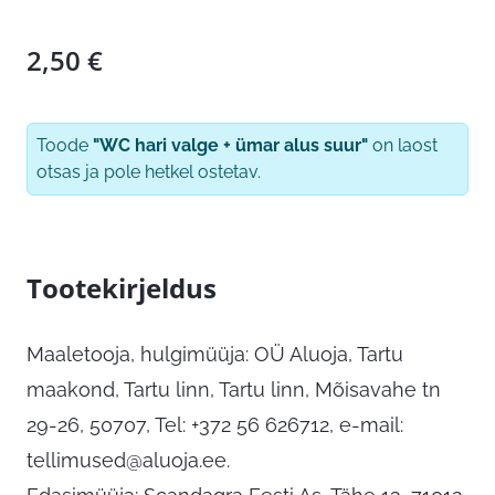
2,50
€
Toode
"WC hari valge + ümar alus suur"
on laost
otsas ja pole hetkel ostetav.
Tootekirjeldus
Maaletooja, hulgimüüja: OÜ Aluoja, Tartu
maakond, Tartu linn, Tartu linn, Mõisavahe tn
29-26, 50707, Tel: +372 56 626712, e-mail:
tellimused@aluoja.ee
.