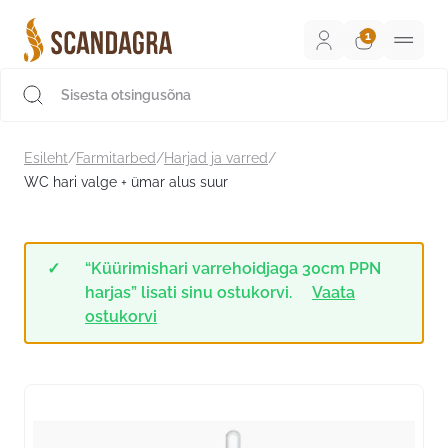
Liigu
sisu
juurde
Scandagra e-pood
Esileht
/
Farmitarbed
/
Harjad ja varred
/
WC hari valge + ümar alus suur
“Küürimishari varrehoidjaga 30cm PPN
harjas” lisati sinu ostukorvi.
Vaata
ostukorvi