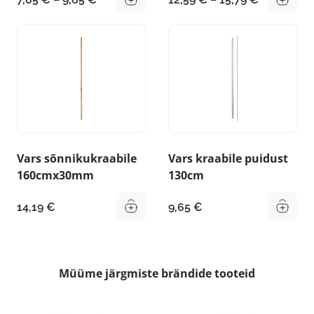
7,85 €
12,59 €
kuni
kuni
9,65 €
15,79 €
Vars sõnnikukraabile
Vars kraabile puidust
160cmx30mm
130cm
14,19
€
9,65
€
Müüme järgmiste brändide tooteid