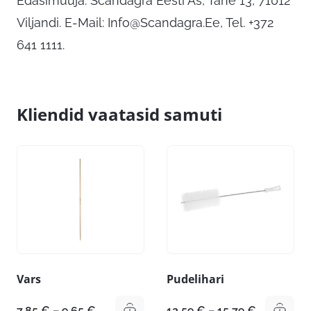
Edasimüüja: Scandagra Eesti As, Tähe 13, 71012
Viljandi. E-Mail:
Info@Scandagra.Ee
, Tel. +372
641 1111.
Kliendid vaatasid samuti
Vars
Pudelihari
Hinnavahemik:
Hinnavahe
7,85
€
–
9,65
€
12,59
€
–
15,79
€