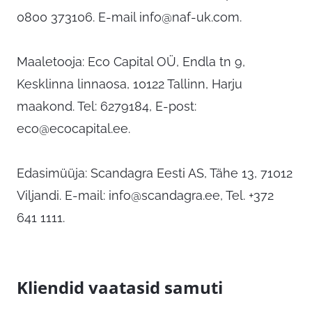
0800 373106. E-mail
info@naf-uk.com
.
Maaletooja: Eco Capital OÜ, Endla tn 9,
Kesklinna linnaosa, 10122 Tallinn, Harju
maakond. Tel: 6279184, E-post:
eco@ecocapital.ee
.
Edasimüüja: Scandagra Eesti AS, Tähe 13, 71012
Viljandi. E-mail:
info@scandagra.ee
, Tel. +372
641 1111.
Kliendid vaatasid samuti