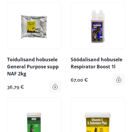
Toidulisand hobusele
Söödalisand hobusele
General Purpose supp
Respirator Boost 1l
NAF 2kg
67,00
€
36,79
€