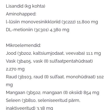
Lisandid (kg kohta)
Aminohapped:
l-lüsiin monovesinikkloriid (3c222) 11,800 mg
DL-metioniin (3c301) 4,380 mg
Mikroelemendid:
Jood (3b202, kaltsiumjodaat, veevaba) 11.1 mg
Vask (3b405, vask (II) sulfaatpentahüdraat)
2,270 mg
Raud (3b103, raud (II) sulfaat, monohüdraat) 102
mg
Mangaan (3b502, mangaan (II) oksiid) 854 mg
Seleen (3b810, seleniseeritud pärm,
inaktiveeritud) 3.38 mg