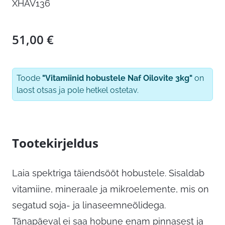
XHAV136
51,00
€
Toode
"Vitamiinid hobustele Naf Oilovite 3kg"
on
laost otsas ja pole hetkel ostetav.
Tootekirjeldus
Laia spektriga täiendsööt hobustele. Sisaldab
vitamiine, mineraale ja mikroelemente, mis on
segatud soja- ja linaseemneõlidega.
Tänapäeval ei saa hobune enam pinnasest ja