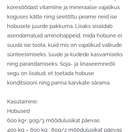
koresöödast vitamiine ja mineraalse vajalikus
koguses kätte ning seetõttu peame neid ise
hobusele juurde pakkuma. Lisaks sisaldab
asendamatuid aminohappeid, mida hobune ei
suuda ise toota, kuid mis on vajalikud valkude
sünteesimiseks, luude ja kudede kasvamiseks
ning parandamiseks. Soja- ja linaseemneõli
segu on lisatud, et toetada hobuse
konditsiooni ning panna karvkate särama.
Kasutamine:
Hobused
600 kg+: 90g/3 mõõdulusikat päevas
400 kg – 600 kg : 60g/2 mõõdulusikat päevas