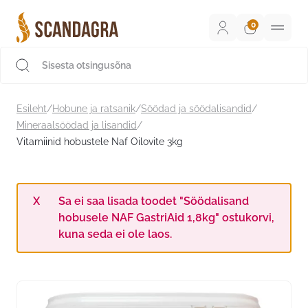
Liigu
sisu
juurde
Scandagra e-pood
Esileht
/
Hobune ja ratsanik
/
Söödad ja söödalisandid
/
Mineraalsöödad ja lisandid
/
Vitamiinid hobustele Naf Oilovite 3kg
Sa ei saa lisada toodet "Söödalisand
hobusele NAF GastriAid 1,8kg" ostukorvi,
kuna seda ei ole laos.