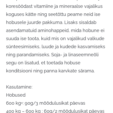
koresöödast vitamiine ja mineraalse vajalikus
koguses kätte ning seetõttu peame neid ise
hobusele juurde pakkuma. Lisaks sisaldab
asendamatuid aminohappeid, mida hobune ei
suuda ise toota, kuid mis on vajalikud valkude
sünteesimiseks, luude ja kudede kasvamiseks
ning parandamiseks. Soja- ja linaseemneõli
segu on lisatud, et toetada hobuse
konditsiooni ning panna karvkate särama.
Kasutamine:
Hobused
600 kg+: 90g/3 mõõdulusikat päevas
400 kg – 600 kg : 60g/2 mõõdulusikat päevas