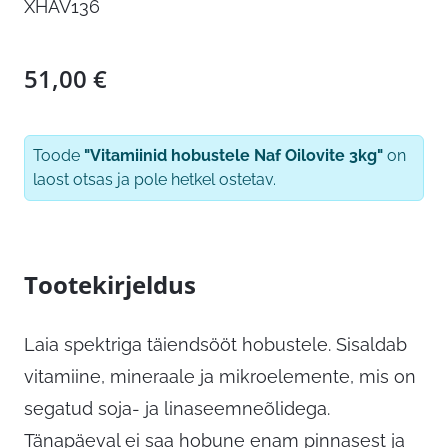
XHAV136
51,00
€
Toode
"Vitamiinid hobustele Naf Oilovite 3kg"
on
laost otsas ja pole hetkel ostetav.
Tootekirjeldus
Laia spektriga täiendsööt hobustele. Sisaldab
vitamiine, mineraale ja mikroelemente, mis on
segatud soja- ja linaseemneõlidega.
Tänapäeval ei saa hobune enam pinnasest ja