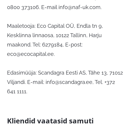
0800 373106. E-mail
info@naf-uk.com
.
Maaletooja: Eco Capital OÜ, Endla tn 9,
Kesklinna linnaosa, 10122 Tallinn, Harju
maakond. Tel: 6279184, E-post:
eco@ecocapital.ee
.
Edasimüüja: Scandagra Eesti AS, Tähe 13, 71012
Viljandi. E-mail:
info@scandagra.ee
, Tel. +372
641 1111.
Kliendid vaatasid samuti