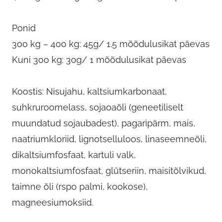
Ponid
300 kg – 400 kg: 45g/ 1.5 mõõdulusikat päevas
Kuni 300 kg: 30g/ 1 mõõdulusikat päevas
Koostis: Nisujahu, kaltsiumkarbonaat,
suhkruroomelass, sojaoaõli (geneetiliselt
muundatud sojaubadest), pagaripärm, mais,
naatriumkloriid, lignotselluloos, linaseemneõli,
dikaltsiumfosfaat, kartuli valk,
monokaltsiumfosfaat, glütseriin, maisitõlvikud,
taimne õli (rspo palmi, kookose),
magneesiumoksiid.