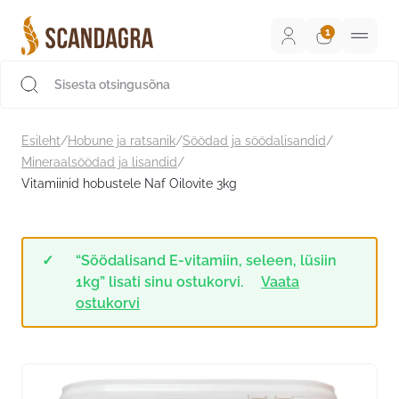
Liigu
sisu
juurde
Scandagra e-pood
Esileht
/
Hobune ja ratsanik
/
Söödad ja söödalisandid
/
Mineraalsöödad ja lisandid
/
Vitamiinid hobustele Naf Oilovite 3kg
“Söödalisand E-vitamiin, seleen, lüsiin
1kg” lisati sinu ostukorvi.
Vaata
ostukorvi