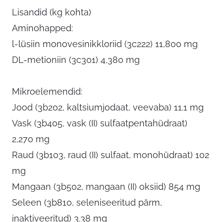
Lisandid (kg kohta)
Aminohapped:
l-lüsiin monovesinikkloriid (3c222) 11,800 mg
DL-metioniin (3c301) 4,380 mg
Mikroelemendid:
Jood (3b202, kaltsiumjodaat, veevaba) 11.1 mg
Vask (3b405, vask (II) sulfaatpentahüdraat)
2,270 mg
Raud (3b103, raud (II) sulfaat, monohüdraat) 102
mg
Mangaan (3b502, mangaan (II) oksiid) 854 mg
Seleen (3b810, seleniseeritud pärm,
inaktiveeritud) 3.38 mg