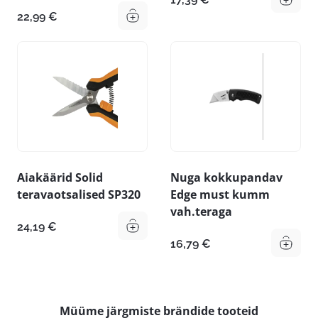
22,99
€
Aiakäärid Solid
Nuga kokkupandav
teravaotsalised SP320
Edge must kumm
vah.teraga
24,19
€
16,79
€
Müüme järgmiste brändide tooteid