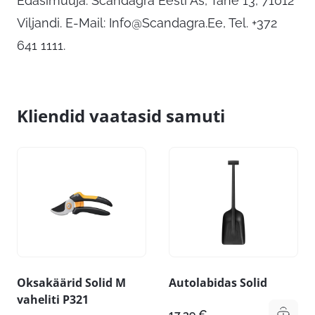
Edasimüüja: Scandagra Eesti As, Tähe 13, 71012
Viljandi. E-Mail:
Info@Scandagra.Ee
, Tel. +372
641 1111.
Kliendid vaatasid samuti
Oksakäärid Solid M
Autolabidas Solid
vaheliti P321
17,39
€