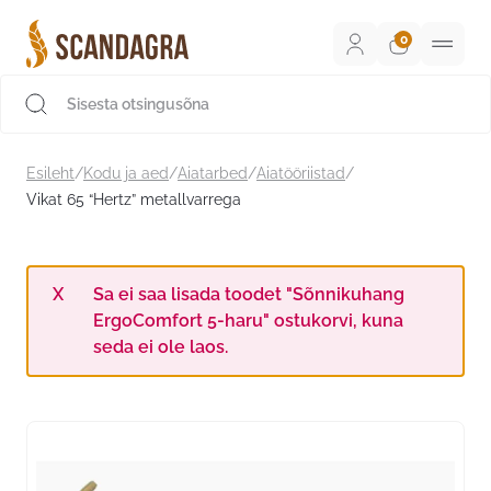
Liigu
sisu
juurde
Scandagra e-pood
Esileht
/
Kodu ja aed
/
Aiatarbed
/
Aiatööriistad
/
Vikat 65 “Hertz” metallvarrega
Sa ei saa lisada toodet "Sõnnikuhang
ErgoComfort 5-haru" ostukorvi, kuna
seda ei ole laos.