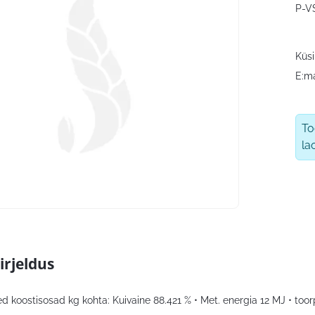
P-V
Küsi
E:ma
T
la
irjeldus
ed koostisosad kg kohta: Kuivaine 88.421 % • Met. energia 12 MJ • toorp