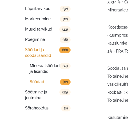
5.314 % • C
Lüpsitarvikud
(32)
Mineraalel
Markeerimine
(12)
Koostisosa
Muud tarvikud
(42)
(kuumpressi
Poegimine
(18)
kaltsiumka
Söödad ja
(88)
2% • FRA T
söödalisandid
Mineraalsöödad
(74)
Söödalisand
ja lisandid
Toitaineli
Söödad
(12)
vask(II)su
Söötmine ja
koobalt(II)
(29)
jootmine
Toitainelin
Sõrahooldus
(6)
Kasutamine