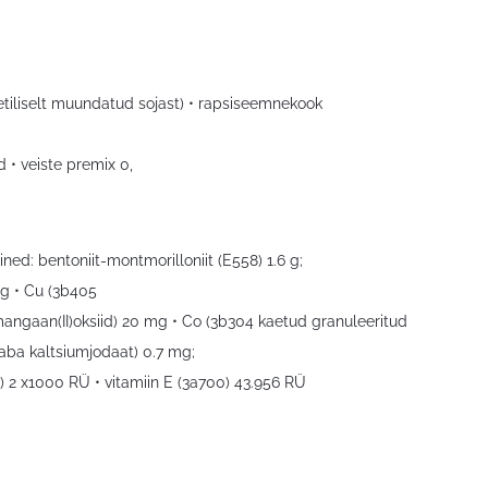
etiliselt muundatud sojast) • rapsiseemnekook
 • veiste premix 0,
ed: bentoniit-montmorilloniit (E558) 1.6 g;
mg • Cu (3b405
mangaan(II)oksiid) 20 mg • Co (3b304 kaetud granuleeritud
vaba kaltsiumjodaat) 0.7 mg;
71) 2 x1000 RÜ • vitamiin E (3a700) 43.956 RÜ