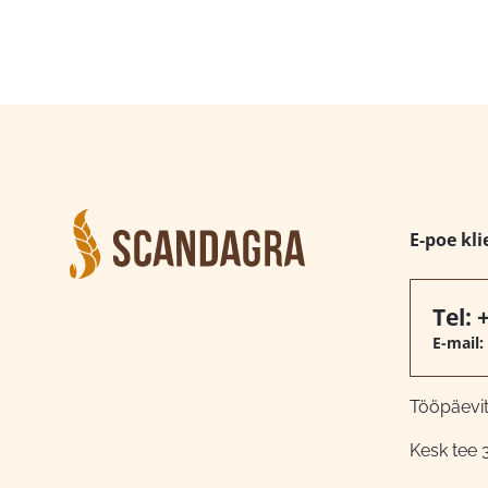
E-poe kli
Tel:
E-mail:
Tööpäeviti
Kesk tee 3