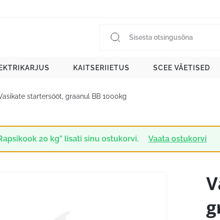
EKTRIKARJUS
KAITSERIIETUS
SCEE VÄETISED
Vasikate startersööt, graanul BB 1000kg
Rapsikook 20 kg” lisati sinu ostukorvi.
Vaata ostukorvi
V
g