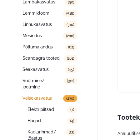
Lambakasvatus
(90)
Lemmikloom
(518)
Linnukasvatus
(310)
Mesindus
(200)
Põllumajandus
(62)
Scandagra tooted
(161)
Seakasvatus
(45)
Söötmine/
(312)
jootmine
Veisekasvatus
(230)
Elektripiitsad
(7)
Tootek
Harjad
(4)
Kaelarihmad/
(13)
Analüütilis
lõastus