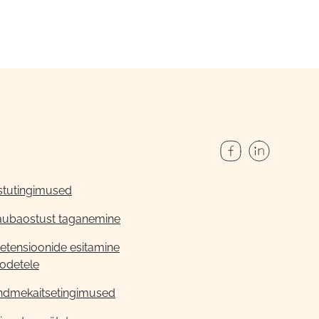
stutingimused
aubaostust taganemine
etensioonide esitamine
odetele
ndmekaitsetingimused