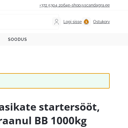
+372 5304 2064
e-shop@scandagra.ee
Logi sisse
Ostukorv
SOODUS
asikate startersööt,
raanul BB 1000kg