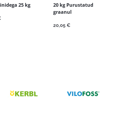
inidega 25 kg
20 kg Purustatud
graanul
€
20,05
€