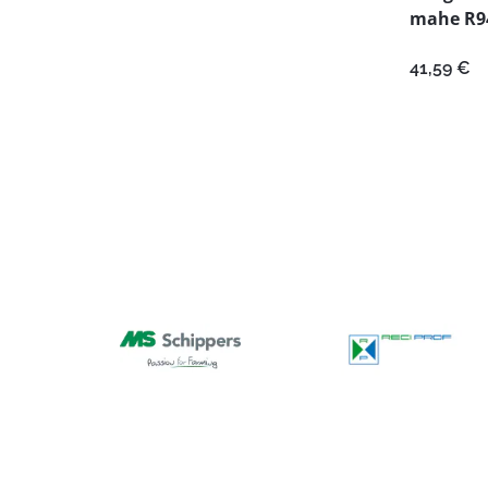
mahe R94
41,59
€