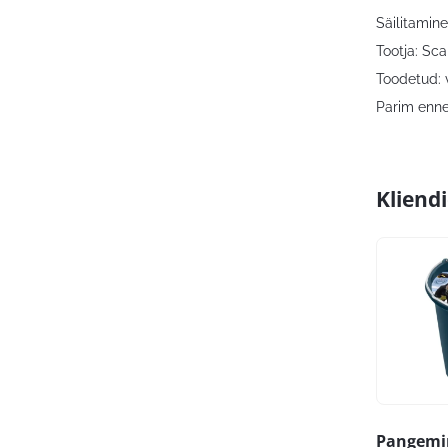
Säilitamine
Tootja: Sca
Toodetud: 
Parim enne
Kliend
Pangemi