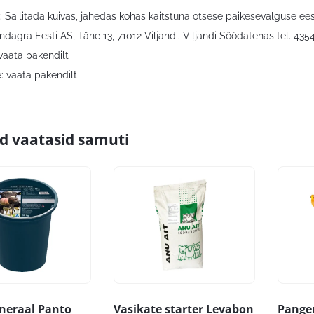
: Säilitada kuivas, jahedas kohas kaitstuna otsese päikesevalguse ees
ndagra Eesti AS, Tähe 13, 71012 Viljandi. Viljandi Söödatehas tel. 435
vaata pakendilt
: vaata pakendilt
id vaatasid samuti
neraal Panto
Vasikate starter Levabon
Pange