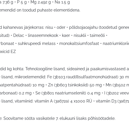
a 7.36 g • P 5 g • Mg 2.492 g • Na 1.5 g
emendid on toodud puhaste elementidena.
d kahanevas järjekorras: nisu • oder • põldsojaoajahu (toodetud gene
tud) • Delac • linaseemnekook • kaer • nisuklii • taimeõli •
rbonaat • suhkrupeedi melass • monokaltsiumfosfaat • naatriumkloriid
oxicid EZ
id kg kohta: Tehnoloogiline lisand, sideained ja paakumisvastased ain
ne lisand, mikroelemendid: Fe (3b103 raud(II)sulfaatmonohüdraat) 30 
lfaatpentahüdraat) 10 mg • Zn (3b603 tsinkoksiid) 50 mg • Mn (3b502 
karbonaat) 0.2 mg • Se (3b801 naatriumseleniit) 0.4 mg • I (3b202 vee
e lisand, vitamiinid: vitamiin A (3a672a) 4 x1000 RÜ • vitamiin D3 (3a6
: Soovitame sööta vasikatele 7. elukuuni lisaks põhisöötadele.