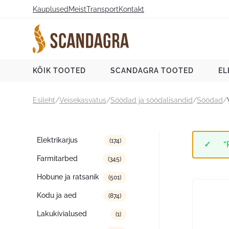
Liigu
Kauplused
Meist
Transport
Kontakt
sisu
juurde
Scandagra e-pood
KÕIK TOOTED
SCANDAGRA TOOTED
EL
Esileht
/
Veisekasvatus
/
Söödad ja söödalisandid
/
Söödad
/
Tootekategooriad
Elektrikarjus
(174)
“
Farmitarbed
(345)
Hobune ja ratsanik
(501)
Kodu ja aed
(874)
Lakukivialused
(1)