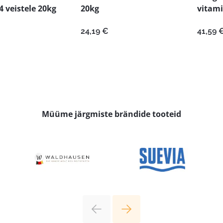
 veistele 20kg
20kg
vitami
24,19
€
41,59
Müüme järgmiste brändide tooteid