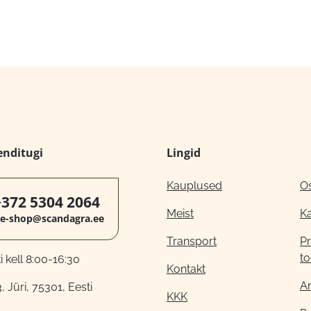
enditugi
Lingid
Kauplused
O
+372 5304 2064
Meist
K
e-shop@scandagra.ee
Transport
Pr
to
 kell 8:00-16:30
Kontakt
A
, Jüri, 75301, Eesti
KKK