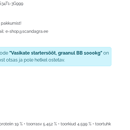
S34T1-3G999
 pakkumist!
il:
e-shop@scandagra.ee
oode
"Vasikate startersööt, graanul BB 1000kg"
on
ost otsas ja pole hetkel ostetav.
roteiin 19 % • toorrasv 5.452 % • toorkiud 4.599 % • toortuhk