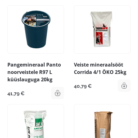
Pangemineraal Panto
Veiste mineraalsööt
noorveistele R97 L
Corrida 4/1 ÖKO 25kg
küüslauguga 20kg
40,79
€
41,79
€