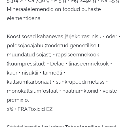
5.314 % • Ca 7.36 g • P 5 g • Mg 2.492 g • Na 1.5 g
Mineraalelemendid on toodud puhaste
elementidena.
Koostisosad kahanevas järjekorras: nisu • oder •
põldsojaoajahu (toodetud geneetiliselt
muundatud sojast) • rapsiseemnekook
(kuumpressitud) • Delac • linaseemnekook •
kaer • nisuklii • taimeõli •
kaltsiumkarbonaat • suhkrupeedi melass •
monokaltsiumfosfaat • naatriumkloriid • veiste
premix 0,
2% • FRA Toxicid EZ