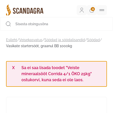
Liigu
sisu
juurde
Scandagra e-pood
Esileht
/
Veisekasvatus
/
Söödad ja söödalisandid
/
Söödad
/
Vasikate startersööt, graanul BB 1000kg
Sa ei saa lisada toodet "Veiste
mineraalsööt Corrida 4/1 ÖKO 25kg"
ostukorvi, kuna seda ei ole laos.