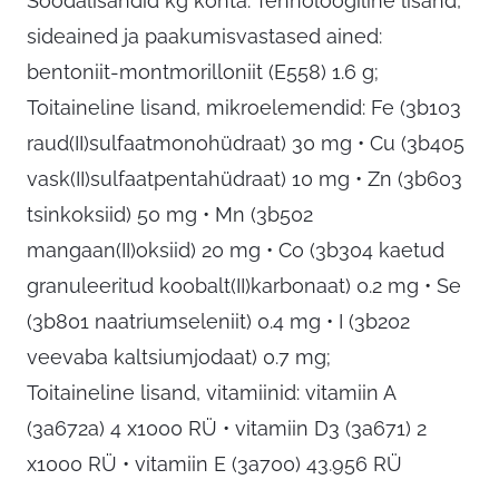
Söödalisandid kg kohta: Tehnoloogiline lisand,
sideained ja paakumisvastased ained:
bentoniit-montmorilloniit (E558) 1.6 g;
Toitaineline lisand, mikroelemendid: Fe (3b103
raud(II)sulfaatmonohüdraat) 30 mg • Cu (3b405
vask(II)sulfaatpentahüdraat) 10 mg • Zn (3b603
tsinkoksiid) 50 mg • Mn (3b502
mangaan(II)oksiid) 20 mg • Co (3b304 kaetud
granuleeritud koobalt(II)karbonaat) 0.2 mg • Se
(3b801 naatriumseleniit) 0.4 mg • I (3b202
veevaba kaltsiumjodaat) 0.7 mg;
Toitaineline lisand, vitamiinid: vitamiin A
(3a672a) 4 x1000 RÜ • vitamiin D3 (3a671) 2
x1000 RÜ • vitamiin E (3a700) 43.956 RÜ