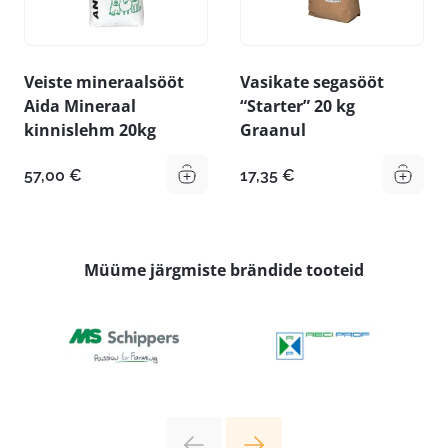
Veiste mineraalsööt
Vasikate segasööt
Aida Mineraal
“Starter” 20 kg
kinnislehm 20kg
Graanul
57,00
€
17,35
€
Müüme järgmiste brändide tooteid