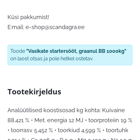
Küsi pakkumist!
E:mail:
e-shop@scandagra.ee
Toode
"Vasikate startersööt, graanul BB 1000kg"
on laost otsas ja pole hetkel ostetav.
Tootekirjeldus
Analüütilised koostisosad kg kohta: Kuivaine
88.421 % • Met. energia 12 MJ • toorproteiin 19 %
• toorrasv 5.452 % • toorkiud 4.599 % • toortuhk