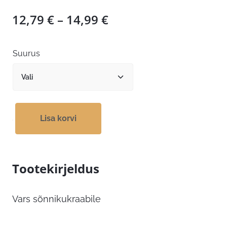
Hinnavahemik:
12,79
€
–
14,99
€
12,79 €
kuni
Suurus
14,99 €
Lisa korvi
Tootekirjeldus
Vars sõnnikukraabile