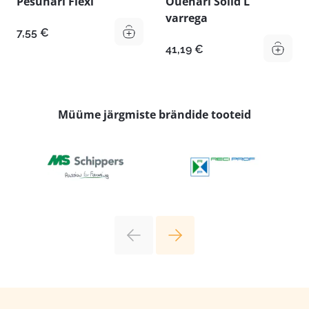
Pesuhari Flexi
Õuehari Solid L
varrega
7,55
€
41,19
€
Müüme järgmiste brändide tooteid