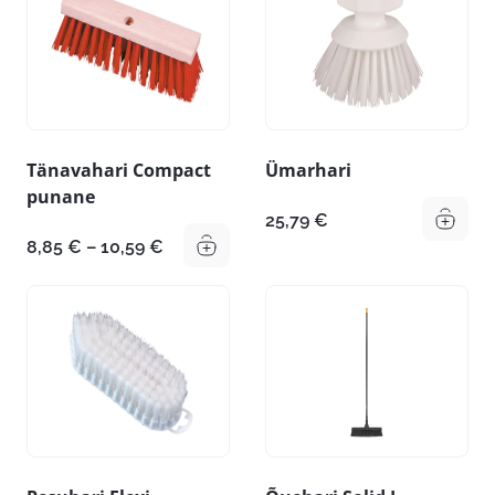
Tänavahari Compact
Ümarhari
punane
25,79
€
Hinnavahemik:
8,85
€
–
10,59
€
8,85 €
kuni
10,59 €