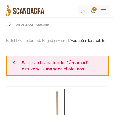
Liigu
sisu
juurde
Scandagra e-pood
Esileht
/
Farmitarbed
/
Harjad ja varred
/
Vars sõnnikukraabile
Sa ei saa lisada toodet "Ümarhari"
ostukorvi, kuna seda ei ole laos.