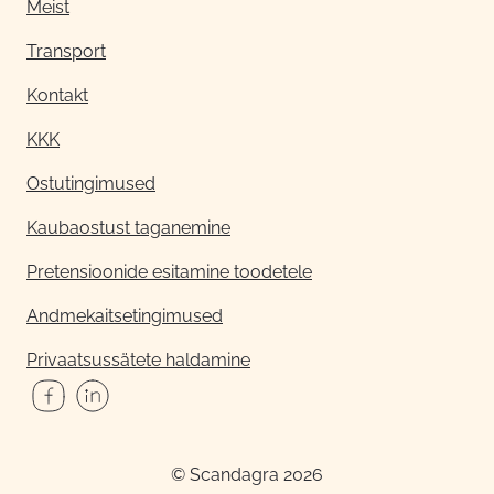
Meist
Transport
Kontakt
KKK
Ostutingimused
Kaubaostust taganemine
Pretensioonide esitamine toodetele
Andmekaitsetingimused
Privaatsussätete haldamine
© Scandagra 2026