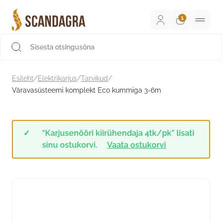
Liigu
sisu
juurde
Scandagra e-pood
Esileht
/
Elektrikarjus
/
Tarvikud
/
Väravasüsteemi komplekt Eco kummiga 3-6m
“Karjusenööri kiirühendaja 4tk/pk” lisati
sinu ostukorvi.
Vaata ostukorvi