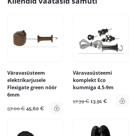
Kliendid vaatasid samuti
Väravasüsteem
Väravasüsteemi
elektrikarjusele
komplekt Eco
Flexigate green nöör
kummiga 4.5-9m
6mm
Algne
Praegune
17,39
€
13,91
€
hind
hind
Algne
Praegune
57,00
€
45,60
€
oli:
on:
hind
hind
17,39 €.
13,91 €.
oli:
on:
57,00 €.
45,60 €.