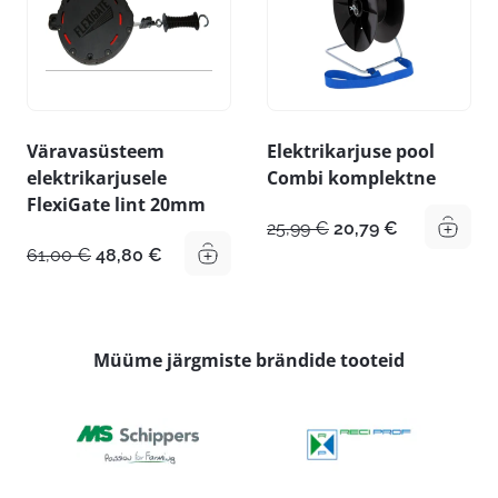
Väravasüsteem
Elektrikarjuse pool
elektrikarjusele
Combi komplektne
FlexiGate lint 20mm
Algne
Praegune
25,99
€
20,79
€
hind
hind
Algne
Praegune
61,00
€
48,80
€
oli:
on:
hind
hind
25,99 €.
20,79 €.
oli:
on:
61,00 €.
48,80 €.
Müüme järgmiste brändide tooteid