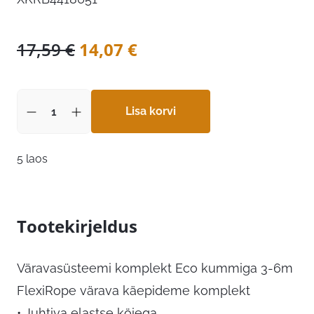
Algne
Praegune
17,59
€
14,07
€
hind
hind
oli:
on:
17,59 €.
Lisa korvi
14,07 €.
5 laos
Tootekirjeldus
Väravasüsteemi komplekt Eco kummiga 3-6m
FlexiRope värava käepideme komplekt
• Juhtiva elastse köiega