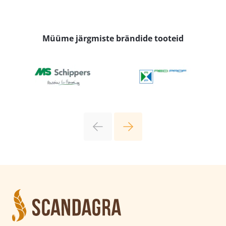
Müüme järgmiste brändide tooteid