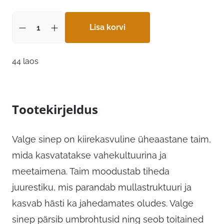
Lisa korvi
44 laos
Tootekirjeldus
Valge sinep on kiirekasvuline üheaastane taim,
mida kasvatatakse vahekultuurina ja
meetaimena. Taim moodustab tiheda
juurestiku, mis parandab mullastruktuuri ja
kasvab hästi ka jahedamates oludes. Valge
sinep pärsib umbrohtusid ning seob toitained