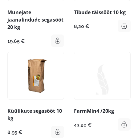
Munejate
Tibude täissööt 10 kg
jaanalindude segasööt
8,20
€
20 kg
19,65
€
Küülikute segasööt 10
FarmMin4 /20kg
kg
43,20
€
8,95
€