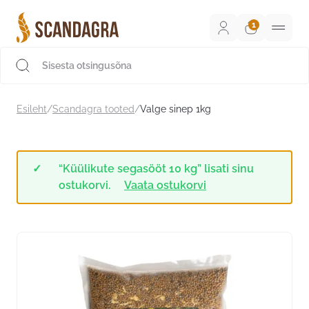
Liigu
sisu
juurde
Scandagra e-pood
Esileht
/
Scandagra tooted
/
Valge sinep 1kg
“Küülikute segasööt 10 kg” lisati sinu
ostukorvi.
Vaata ostukorvi