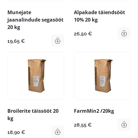
Munejate
Alpakade täiendsööt
jaanalindude segasööt
10% 20 kg
20 kg
26,50
€
19,65
€
Broilerite täissööt 20
FarmMin2 /20kg
kg
28,55
€
18,90
€