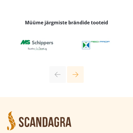
Müüme järgmiste brändide tooteid