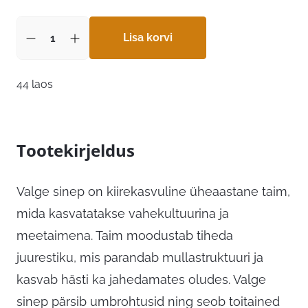
Lisa korvi
44 laos
Tootekirjeldus
Valge sinep on kiirekasvuline üheaastane taim,
mida kasvatatakse vahekultuurina ja
meetaimena. Taim moodustab tiheda
juurestiku, mis parandab mullastruktuuri ja
kasvab hästi ka jahedamates oludes. Valge
sinep pärsib umbrohtusid ning seob toitained