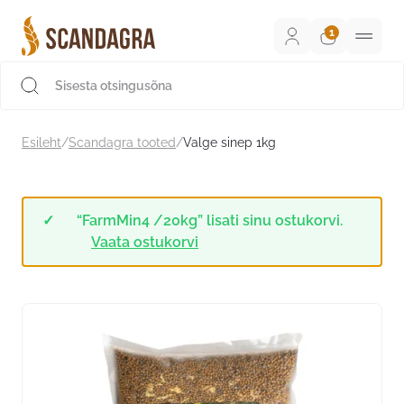
Liigu
sisu
juurde
Scandagra e-pood
Esileht
/
Scandagra tooted
/
Valge sinep 1kg
“FarmMin4 /20kg” lisati sinu ostukorvi.
Vaata ostukorvi