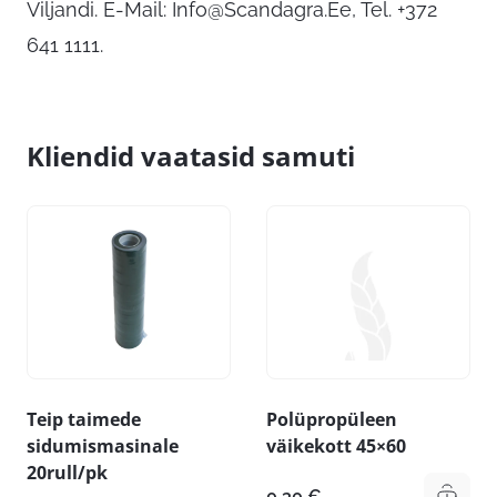
Viljandi. E-Mail:
Info@Scandagra.Ee
, Tel. +372
641 1111.
Kliendid vaatasid samuti
Teip taimede
Polüpropüleen
sidumismasinale
väikekott 45×60
20rull/pk
0,30
€