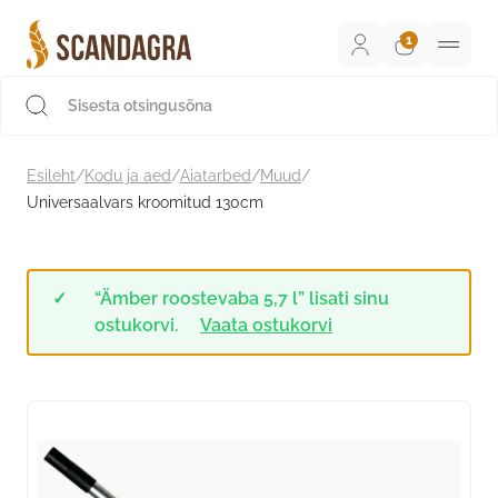
Liigu
sisu
juurde
Scandagra e-pood
Esileht
/
Kodu ja aed
/
Aiatarbed
/
Muud
/
Universaalvars kroomitud 130cm
“Ämber roostevaba 5,7 l” lisati sinu
ostukorvi.
Vaata ostukorvi