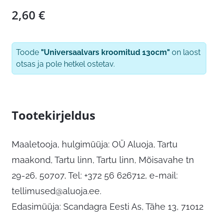
2,60
€
Toode
"Universaalvars kroomitud 130cm"
on laost
otsas ja pole hetkel ostetav.
Tootekirjeldus
Maaletooja, hulgimüüja: OÜ Aluoja, Tartu
maakond, Tartu linn, Tartu linn, Mõisavahe tn
29-26, 50707, Tel: +372 56 626712, e-mail:
tellimused@aluoja.ee
.
Edasimüüja: Scandagra Eesti As, Tähe 13, 71012