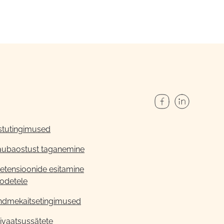
stutingimused
aubaostust taganemine
etensioonide esitamine
odetele
ndmekaitsetingimused
ivaatsussätete