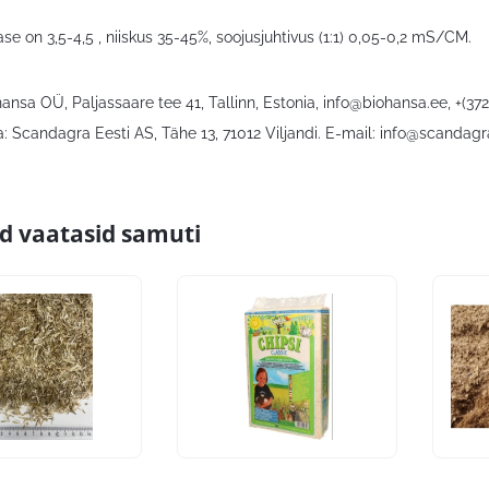
se on 3,5-4,5 , niiskus 35-45%, soojusjuhtivus (1:1) 0,05-0,2 mS/CM.
hansa OÜ, Paljassaare tee 41, Tallinn, Estonia,
info@biohansa.ee
, +(37
: Scandagra Eesti AS, Tähe 13, 71012 Viljandi. E-mail:
info@scandagr
id vaatasid samuti