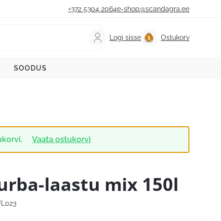
+372 5304 2064
e-shop@scandagra.ee
Logi sisse
Ostukorv
SOODUS
ukorvi.
Vaata ostukorvi
urba-laastu mix 150l
L023