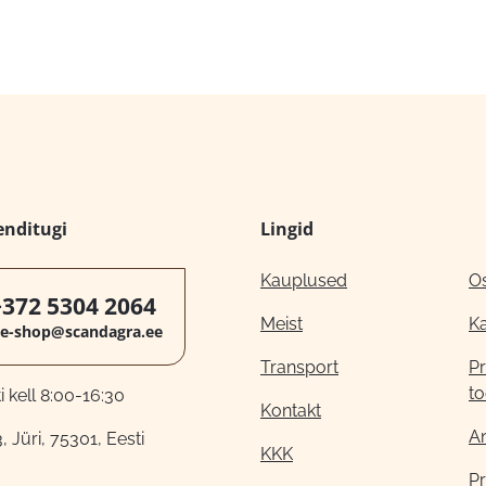
enditugi
Lingid
Kauplused
O
+372 5304 2064
Meist
K
e-shop@scandagra.ee
Transport
Pr
to
 kell 8:00-16:30
Kontakt
A
, Jüri, 75301, Eesti
KKK
Pr