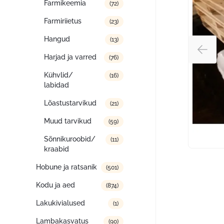
Farmikeemia
(72)
Farmiriietus
(23)
Hangud
(13)
Harjad ja varred
(76)
Kühvlid/
(16)
labidad
Lõastustarvikud
(21)
Muud tarvikud
(59)
Sõnnikuroobid/
(11)
kraabid
Hobune ja ratsanik
(501)
Kodu ja aed
(874)
Lakukivialused
(1)
Lambakasvatus
(90)