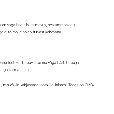
eks on väga hea niiskusimavus, hea ammoniaagi
ga ei tolma ja hoiab turvast kohevana.
nu tooteid. Turbavill toimib väga hästi turba ja
anuga katmata alasi.
ni, mis võikid kahjustada loomi või inimesi. Toode on GMO-
.