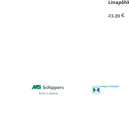
Linapõhk
23,39
€