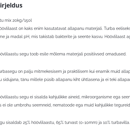
irjeldus
tu mix 20kg/150l
höövlilaast on kaks enim kasutatavat allapanu materjali. Turba eelis
e ja madal pH, mis takistab bakterite ja seente kasvu. Höövlilaast a
öövlilaastu segu toob esile mõlema materjali positiivsed omadused.
urbasegu on palju mitmekesisem ja praktilisem kui enamik muid allapa
u sidujana, tänu millele püsib allapanu kiht ühtlasena ja ei teki allap
övlilaastu segu ei sisalda kahjulikke aineid, mikroorganisme ega see
es ei ole umbrohu seemneid, nematoode ega muid kahjulikke tegureid
gu sisaldab 25% höövlilaastu, 65% turvast (0-10mm) ja 10% turbavilla.