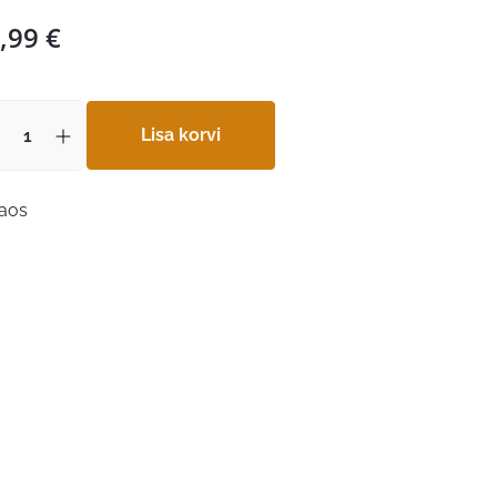
,99
€
Lisa korvi
laos