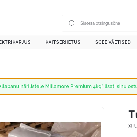
EKTRIKARJUS
KAITSERIIETUS
SCEE VÄETISED
Allapanu närilistele Millamore Premium 4kg” lisati sinu ost
T
XHU