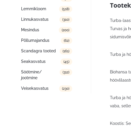
Tootek
Lemmikloom
(518)
Linnukasvatus
(310)
Turba-laas
Turvas ja 
Mesindus
(200)
sidumisvõim
Põllumajandus
(62)
Scandagra tooted
(161)
Turba ja h
Seakasvatus
(45)
Biohansa t
Söötmine/
(312)
jootmine
höövlilaast
Veisekasvatus
(230)
Turba ja hö
vaba, sell
Koostis: Se