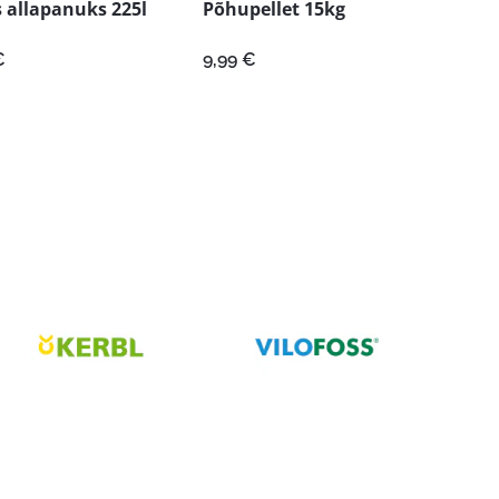
 allapanuks 225l
Põhupellet 15kg
€
9,99
€