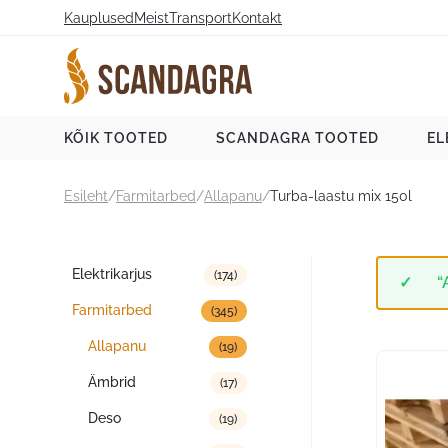
Liigu
Kauplused
Meist
Transport
Kontakt
sisu
juurde
Scandagra e-pood
KÕIK TOOTED
SCANDAGRA TOOTED
EL
Esileht
/
Farmitarbed
/
Allapanu
/
Turba-laastu mix 150l
Tootekategooriad
Elektrikarjus
(174)
“
Farmitarbed
(345)
Allapanu
(19)
Ämbrid
(17)
Deso
(19)