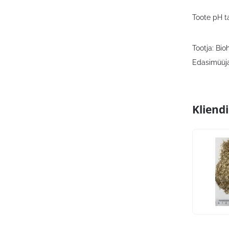
Toote pH ta
Tootja: Bio
Edasimüüja
Kliend