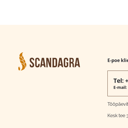
E-poe kli
Tel:
E-mail:
Tööpäeviti
Kesk tee 3