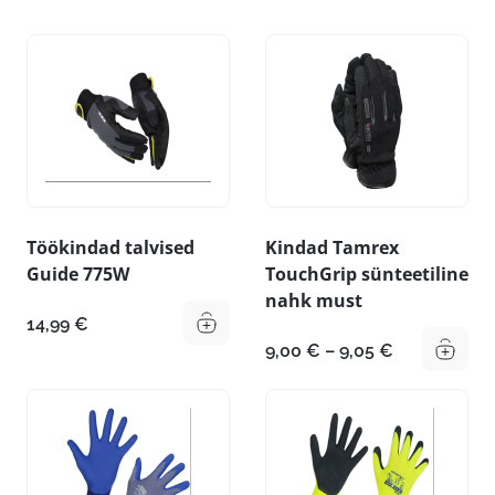
Töökindad talvised
Kindad Tamrex
Guide 775W
TouchGrip sünteetiline
nahk must
14,99
€
Hinnavahem
9,00
€
–
9,05
€
9,00 €
kuni
9,05 €