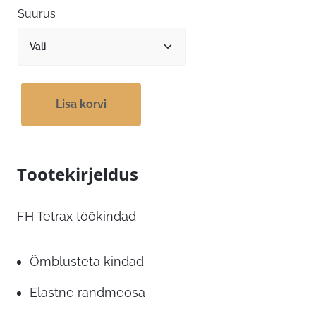
Suurus
Lisa korvi
Tootekirjeldus
FH Tetrax töökindad
Õmblusteta kindad
Elastne randmeosa