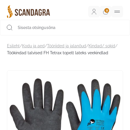
Liigu
sisu
juurde
Scandagra e-pood
Esileht
/
Kodu ja aed
/
Tööriided ja jalanõud
/
Kindad/ sokid
/
Töökindad talvised FH Tetrax topelt lateks veekindlad