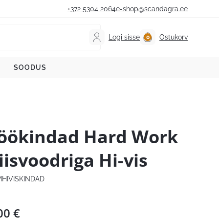
+372 5304 2064
e-shop@scandagra.ee
Logi sisse
Ostukorv
SOODUS
öökindad Hard Work
liisvoodriga Hi-vis
HIVISKINDAD
00
€