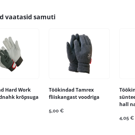
id vaatasid samuti
ad Hard Work
Töökindad Tamrex
Tööki
ndnahk krõpsuga
fliiskangast voodriga
süntee
hall n
5,00
€
4,05
€