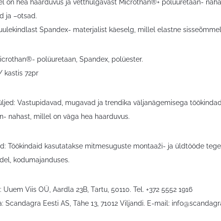
el on hea haarduvus ja vetthülgavast Microthan®+ polüuretaan- naha
d ja –otsad.
uulekindlast Spandex- materjalist käeselg, millel elastne sisseõmm
Microthan®- polüuretaan, Spandex, polüester.
/ kastis 72pr
ljed: Vastupidavad, mugavad ja trendika väljanägemisega töökindad
n- nahast, millel on väga hea haarduvus.
d: Töökindaid kasutatakse mitmesuguste montaaži- ja üldtööde tegem
ödel, kodumajanduses.
 Uuem Viis OÜ, Aardla 23B, Tartu, 50110. Tel. +372 5552 1916
: Scandagra Eesti AS, Tähe 13, 71012 Viljandi. E-mail:
info@scandagr