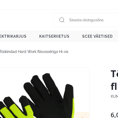
EKTRIKARJUS
KAITSERIIETUS
SCEE VÄETISED
Töökindad Hard Work fliisvoodriga Hi-vis
T
f
XUM
6,