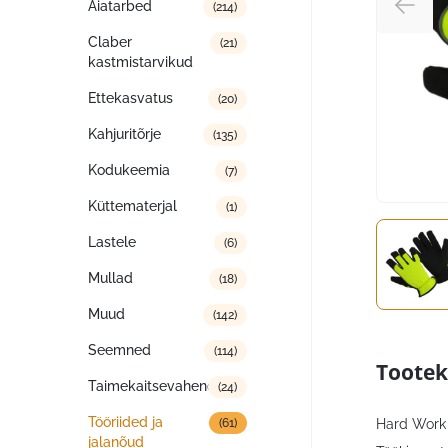
Aiatarbed
(214)
Claber
(21)
kastmistarvikud
Ettekasvatus
(20)
Kahjuritõrje
(135)
Kodukeemia
(7)
Küttematerjal
(1)
Lastele
(6)
Mullad
(18)
Muud
(142)
Seemned
(114)
Tootek
Taimekaitsevahendid
(24)
Tööriided ja
Hard Work t
(61)
jalanõud