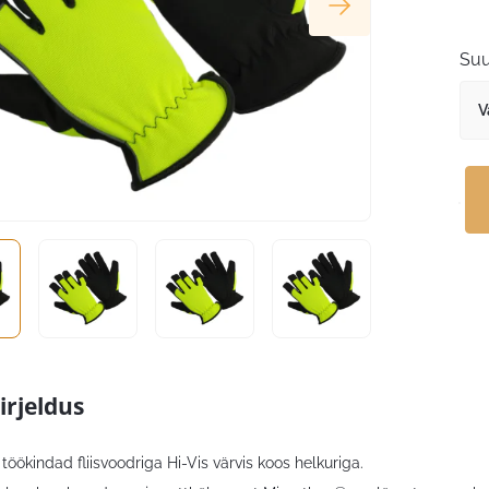
Suu
irjeldus
öökindad fliisvoodriga Hi-Vis värvis koos helkuriga.