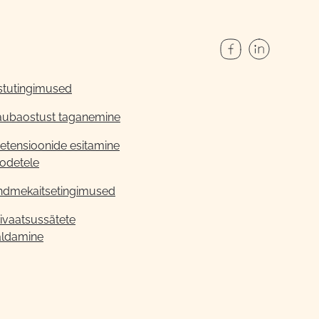
stutingimused
aubaostust taganemine
etensioonide esitamine
odetele
ndmekaitsetingimused
ivaatsussätete
aldamine