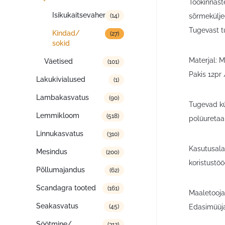
Töökinnast
Isikukaitsevahendid
sõrmekülje
(14)
Tugevast t
Kindad/
(27)
sokid
Materjal: 
Väetised
(101)
Pakis 12pr 
Lakukivialused
(1)
Lambakasvatus
(90)
Tugevad kü
Lemmikloom
(518)
polüuretaa
Linnukasvatus
(310)
Kasutusala
Mesindus
(200)
koristustö
Põllumajandus
(62)
Scandagra tooted
(161)
Maaletooja:
Seakasvatus
Edasimüüja
(45)
Söötmine/
(312)