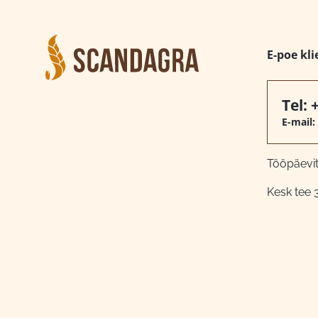
E-poe kli
Tel:
E-mail:
Tööpäeviti
Kesk tee 3