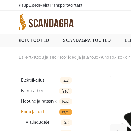
Liigu
Kauplused
Meist
Transport
Kontakt
sisu
juurde
Scandagra e-pood
KÕIK TOOTED
SCANDAGRA TOOTED
EL
Esileht
/
Kodu ja aed
/
Tööriided ja jalanõud
/
Kindad/ sokid
/
Tootekategooriad
Elektrikarjus
(174)
Farmitarbed
(345)
Hobune ja ratsanik
(501)
Kodu ja aed
(874)
Aialindudele
(43)