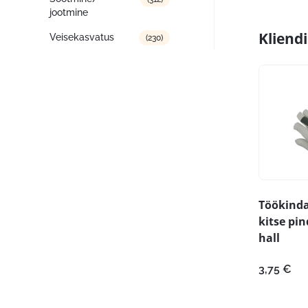
jootmine
Kliend
Veisekasvatus
(230)
Töökind
kitse pi
hall
3,75
€