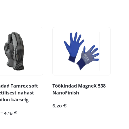
ndad Tamrex soft
Töökindad MagneX 538
tilisest nahast
NanoFinish
ailon käeselg
6,20
€
Hinnavahemik:
–
4,15
€
4,05 €
kuni