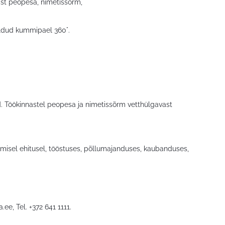
st peopesa, nimetissõrm,
eldud kummipael 360°.
. Töökinnastel peopesa ja nimetissõrm vetthülgavast
isel ehitusel, tööstuses, põllumajanduses, kaubanduses,
a.ee
, Tel. +372 641 1111.