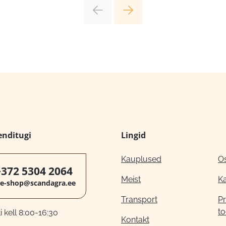
enditugi
Lingid
Kauplused
O
+372 5304 2064
Meist
K
e-shop@scandagra.ee
Transport
Pr
to
 kell 8:00-16:30
Kontakt