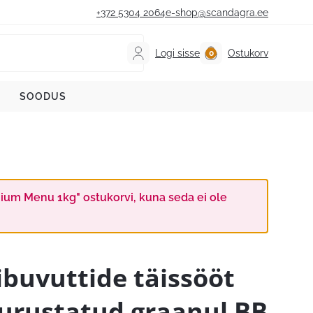
+372 5304 2064
e-shop@scandagra.ee
Logi sisse
Ostukorv
SOODUS
mium Menu 1kg" ostukorvi, kuna seda ei ole
ibuvuttide täissööt
urustatud graanul BB