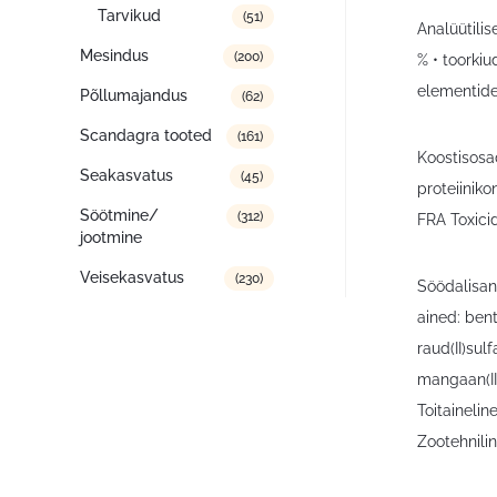
Tarvikud
(51)
Analüütilis
Mesindus
(200)
% • toorkiu
elementide
Põllumajandus
(62)
Scandagra tooted
(161)
Koostisosad
Seakasvatus
(45)
proteiiniko
Söötmine/
(312)
FRA Toxicid
jootmine
Veisekasvatus
(230)
Söödalisan
ained: bent
raud(II)su
mangaan(II
Toitainelin
Zootehnilin