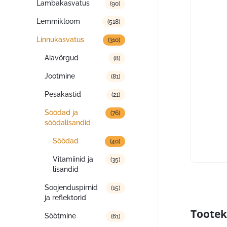
Lambakasvatus
(90)
Lemmikloom
(518)
Linnukasvatus
(310)
Aiavõrgud
(8)
Jootmine
(81)
Pesakastid
(21)
Söödad ja
(76)
söödalisandid
Söödad
(40)
Vitamiinid ja
(35)
lisandid
Soojenduspirnid
(15)
ja reflektorid
Tootek
Söötmine
(61)