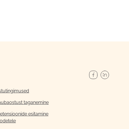
stutingimused
aubaostust taganemine
etensioonide esitamine
odetele