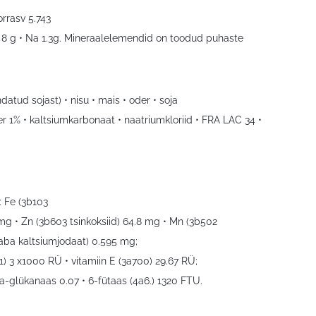
orrasv 5.743
g • P 8 g • Na 1.3g. Mineraalelemendid on toodud puhaste
tud sojast) • nisu • mais • oder • soja
er 1% • kaltsiumkarbonaat • naatriumkloriid • FRA LAC 34 •
: Fe (3b103
mg • Zn (3b603 tsinkoksiid) 64.8 mg • Mn (3b502
vaba kaltsiumjodaat) 0.595 mg;
71) 3 x1000 RÜ • vitamiin E (3a700) 29.67 RÜ;
ta-glükanaas 0.07 • 6-fütaas (4a6.) 1320 FTU.