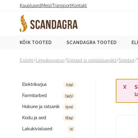
Liigu
Kauplused
Meist
Transport
Kontakt
sisu
juurde
Scandagra e-pood
KÕIK TOOTED
SCANDAGRA TOOTED
EL
Esileht
/
Linnukasvatus
/
Söödad ja söödalisandid
/
Söödad
/
Tootekategooriad
Elektrikarjus
(174)
S
l
Farmitarbed
(345)
Hobune ja ratsanik
(501)
Kodu ja aed
(874)
Lakukivialused
(1)