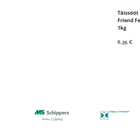
Täissööt
Friend Fe
1kg
6,35
€