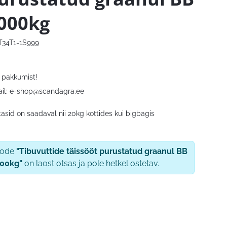
000kg
T34T1-1S999
 pakkumist!
il:
e-shop@scandagra.ee
asid on saadaval nii 20kg kottides kui bigbagis
oode
"Tibuvuttide täissööt purustatud graanul BB
00kg"
on laost otsas ja pole hetkel ostetav.