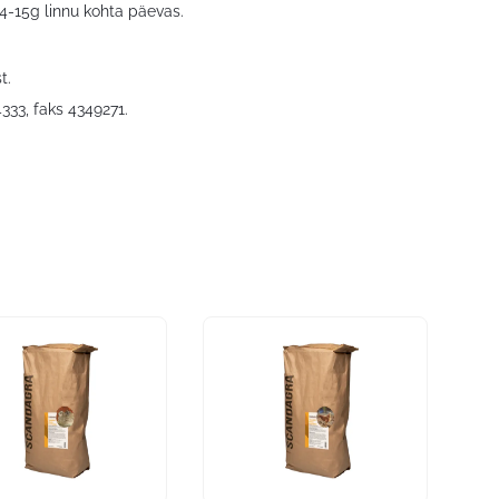
4-15g linnu kohta päevas.
t.
4333, faks 4349271.