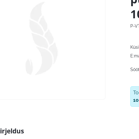
1
P-V
Küsi
E:ma
Sööt
T
10
irjeldus