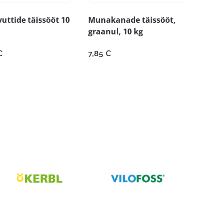
ttide täissööt 10
Munakanade täissööt,
graanul, 10 kg
€
7,85
€