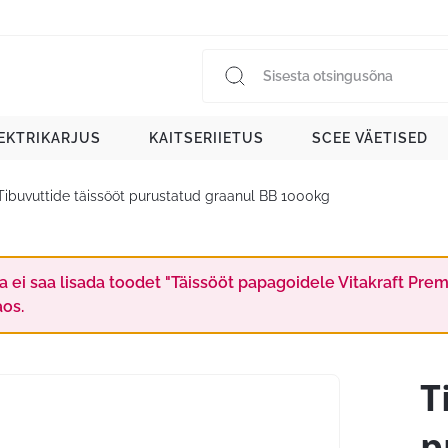
EKTRIKARJUS
KAITSERIIETUS
SCEE VÄETISED
Tibuvuttide täissööt purustatud graanul BB 1000kg
a ei saa lisada toodet "Täissööt papagoidele Vitakraft Pre
aos.
T
p