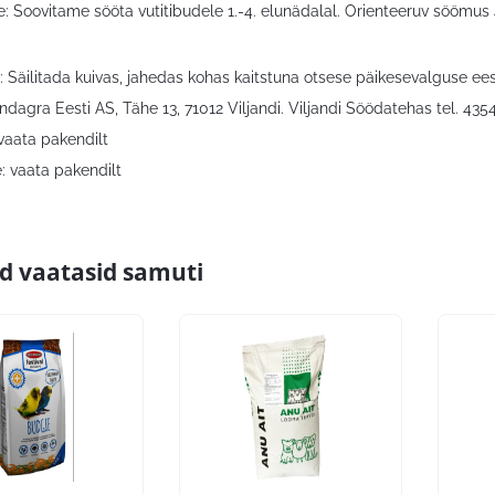
: Soovitame sööta vutitibudele 1.-4. elunädalal. Orienteeruv söömus 
: Säilitada kuivas, jahedas kohas kaitstuna otsese päikesevalguse ees
ndagra Eesti AS, Tähe 13, 71012 Viljandi. Viljandi Söödatehas tel. 435
vaata pakendilt
: vaata pakendilt
id vaatasid samuti