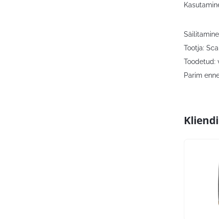
Kasutamine
Säilitamine
Tootja: Sca
Toodetud: 
Parim enne
Kliend