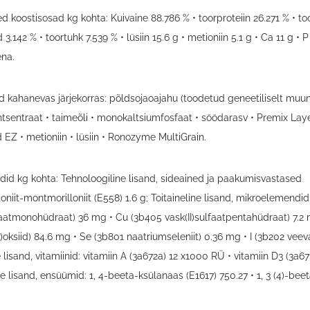
ed koostisosad kg kohta: Kuivaine 88.786 % • toorproteiin 26.271 % • to
d 3.142 % • toortuhk 7.539 % • lüsiin 15.6 g • metioniin 5.1 g • Ca 11 
na.
 kahanevas järjekorras: põldsojaoajahu (toodetud geneetiliselt muunda
ntsentraat • taimeõli • monokaltsiumfosfaat • söödarasv • Premix Lay
 EZ • metioniin • lüsiin • Ronozyme MultiGrain.
did kg kohta: Tehnoloogiline lisand, sideained ja paakumisvastased
oniit-montmorilloniit (E558) 1.6 g; Toitaineline lisand, mikroelemendid
lfaatmonohüdraat) 36 mg • Cu (3b405 vask(II)sulfaatpentahüdraat) 7.2 
)oksiid) 84.6 mg • Se (3b801 naatriumseleniit) 0.36 mg • I (3b202 vee
e lisand, vitamiinid: vitamiin A (3a672a) 12 x1000 RÜ • vitamiin D3 (3a6
e lisand, ensüümid: 1, 4-beeta-ksülanaas (E1617) 750.27 • 1, 3 (4)-bee