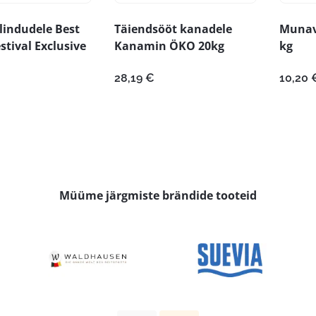
 lindudele Best
Täiendsööt kanadele
Munavu
stival Exclusive
Kanamin ÖKO 20kg
kg
28,19
€
10,20
Müüme järgmiste brändide tooteid