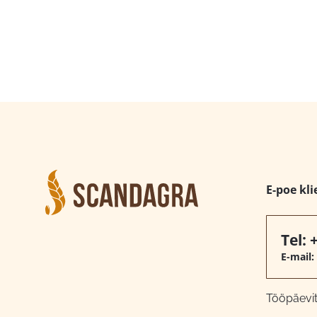
E-poe kli
Tel:
E-mail:
Tööpäeviti