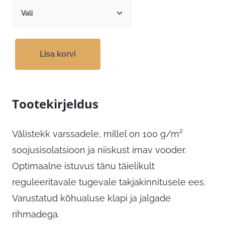
Lisa korvi
Tootekirjeldus
Välistekk varssadele, millel on 100 g/m²
soojusisolatsioon ja niiskust imav vooder.
Optimaalne istuvus tänu täielikult
reguleeritavale tugevale takjakinnitusele ees.
Varustatud kõhualuse klapi ja jalgade
rihmadega.