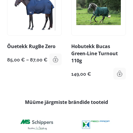
Õuetekk RugBe Zero
Hobutekk Bucas
Green-Line Turnout
Hinnavahemik:
85,00
€
–
87,00
€
110g
85,00 €
kuni
149,00
€
87,00 €
Müüme järgmiste brändide tooteid