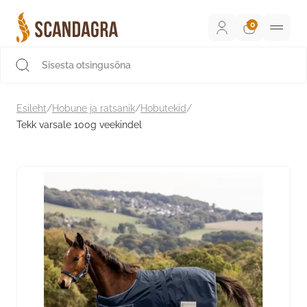
Liigu
sisu
juurde
Scandagra e-pood
Esileht
/
Hobune ja ratsanik
/
Hobutekid
/
Tekk varsale 100g veekindel