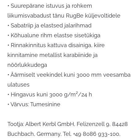
• Suurepärane istuvus ja rohkem
liikumisvabadust tänu RugBe küljevoltidele
• Sabatriip ja elastsed jalarihmad
• Kõhualune rihm elastse sisetükiga
• Rinnakinnitus kattuva disainiga, kiire
kinnitamine metallist karabiinide ja
nöörlukkudega
• Äärmiselt veekindel kuni 3000 mm veesamba
ulatuses
• Hingavus kuni 3000 g/m²/24 h
• Värvus: Tumesinine
Tootja: Albert Kerbl GmbH, Felizenzell 9, 84428
Buchbach, Germany, Tel. +49 8086 933-100,