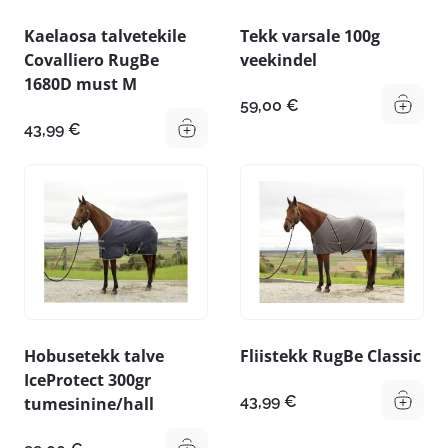
Kaelaosa talvetekile
Tekk varsale 100g
Covalliero RugBe
veekindel
1680D must M
59,00
€
43,99
€
Hobusetekk talve
Fliistekk RugBe Classic
IceProtect 300gr
43,99
€
tumesinine/hall