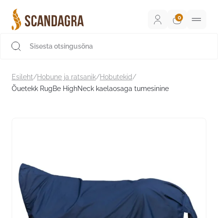
Liigu
sisu
juurde
Scandagra e-pood
Esileht
/
Hobune ja ratsanik
/
Hobutekid
/
Õuetekk RugBe HighNeck kaelaosaga tumesinine