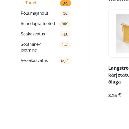
Tarud
(29)
Põllumajandus
(62)
Scandagra tooted
(161)
Seakasvatus
(45)
Söötmine/
(312)
jootmine
Veisekasvatus
(230)
Langstr
kärjetat
õlaga
3,15
€