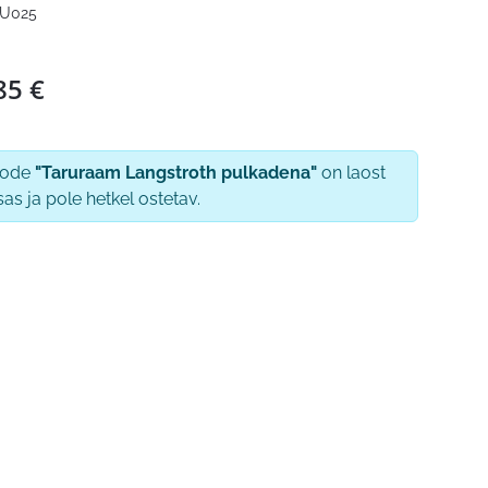
U025
85
€
oode
"Taruraam Langstroth pulkadena"
on laost
sas ja pole hetkel ostetav.