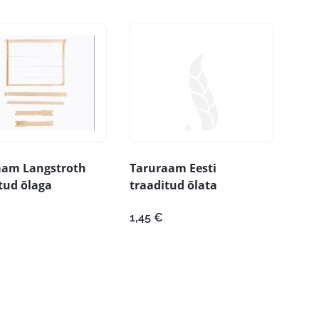
aam Langstroth
Taruraam Eesti
tud õlaga
traaditud õlata
1,45
€