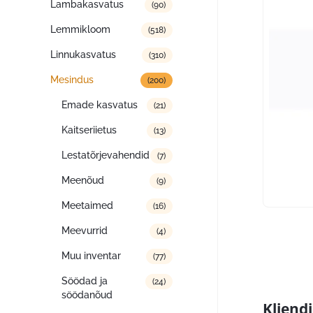
Lambakasvatus
(90)
Lemmikloom
(518)
Linnukasvatus
(310)
Mesindus
(200)
Emade kasvatus
(21)
Kaitseriietus
(13)
Lestatõrjevahendid
(7)
Meenõud
(9)
Meetaimed
(16)
Meevurrid
(4)
Muu inventar
(77)
Söödad ja
(24)
söödanõud
Kliend