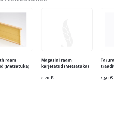
oth raam
Magasini raam
Tarur
ud (Metsatuka)
kärjetatud (Metsatuka)
traadi
2,20
€
1,50
€