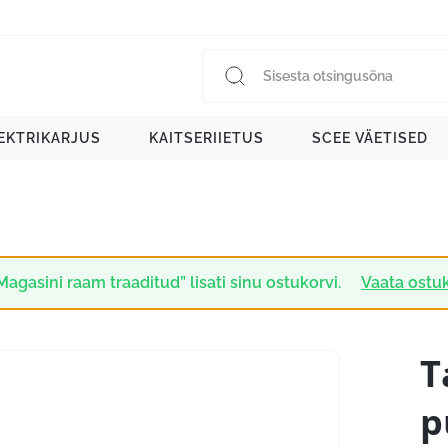
EKTRIKARJUS
KAITSERIIETUS
SCEE VÄETISED
Magasini raam traaditud” lisati sinu ostukorvi.
Vaata ostu
T
p