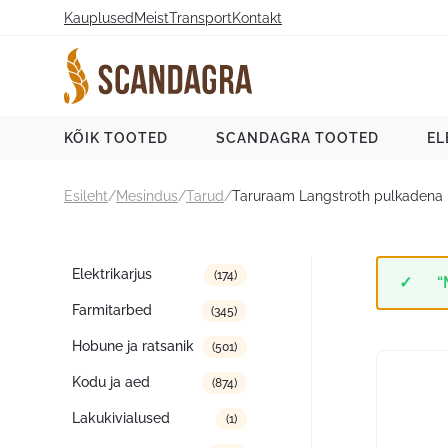
Liigu
Kauplused
Meist
Transport
Kontakt
sisu
juurde
Scandagra e-pood
KÕIK TOOTED
SCANDAGRA TOOTED
EL
Esileht
/
Mesindus
/
Tarud
/
Taruraam Langstroth pulkadena
Tootekategooriad
Elektrikarjus
(174)
“
Farmitarbed
(345)
Hobune ja ratsanik
(501)
Kodu ja aed
(874)
Lakukivialused
(1)