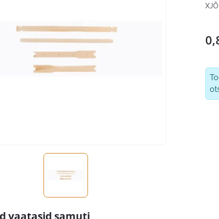
XJÕ
0,
T
ot
id vaatasid samuti