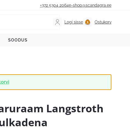
+372 5304 2064
e-shop@scandagra.ee
Logi sisse
Ostukorv
SOODUS
korvi
aruraam Langstroth
ulkadena