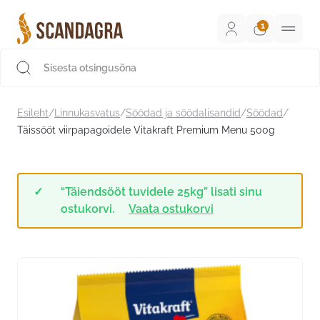
Liigu
sisu
juurde
Scandagra e-pood
Esileht
/
Linnukasvatus
/
Söödad ja söödalisandid
/
Söödad
/
Täissööt viirpapagoidele Vitakraft Premium Menu 500g
“Täiendsööt tuvidele 25kg” lisati sinu
ostukorvi.
Vaata ostukorvi