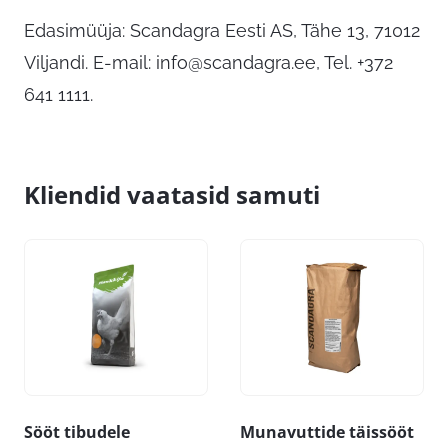
Edasimüüja: Scandagra Eesti AS, Tähe 13, 71012
Viljandi. E-mail:
info@scandagra.ee
, Tel. +372
641 1111.
Kliendid vaatasid samuti
Sööt tibudele
Munavuttide täissööt