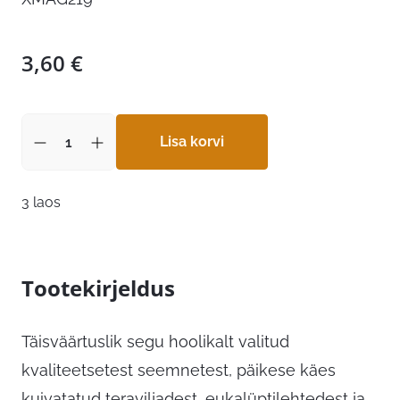
3,60
€
Lisa korvi
3 laos
Tootekirjeldus
Täisväärtuslik segu hoolikalt valitud
kvaliteetsetest seemnetest, päikese käes
kuivatatud teraviljadest, eukalüptilehtedest ja