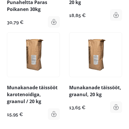
Punaheltta Paras
20 kg
Poikanen 30kg
18,85
€
30,79
€
Munakanade täissööt
Munakanade täissööt,
karotenoidiga,
graanul, 20 kg
graanul / 20 kg
13,65
€
15,95
€