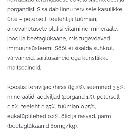
porgandist. Sisaldab linnu tervisele kasulikke
ürte – petersell, teeleht ja tüümian;
ainevahetusele olulisi vitamiine, mineraale,
joodi ja beetaglükaane, mis tugevdavad
immuunsüsteemi. Sööt ei sisalda suhkrut,
värvaineid, säilitusaineid ega kunstlikke
maitseaineid.
Koostis: teraviljad (hirss 89.2%), seemned 3.5%,
mineraalid, aedviljad (porgand 1%), petersell
0.5%, teeleht 0.25%, tüümian 0.25%,
eukalüptilehed 0.2%, õlid ja rasvad, pärm
(beetaglükaanid 80mg/kg).