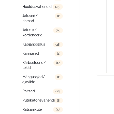
Hooldusvahendid
(45)
Jalused/
(2)
rihmad
Jalutus/
(14)
kordenöörid
Kabjahooldus
(28)
Kannused
(4)
Kärbseloorid/
(17)
tekid
Mänguasjad/
(2)
ajaviide
Päitsed
(28)
Putukatõrjevahendid
(8)
Ratsanikule
(77)