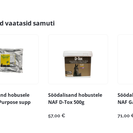
id vaatasid samuti
and hobusele
Söödalisand hobustele
Sööda
Purpose supp
NAF D-Tox 500g
NAF Ga
57,00
€
71,00