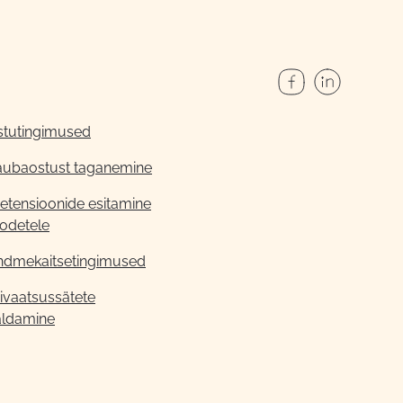
stutingimused
aubaostust taganemine
etensioonide esitamine
odetele
ndmekaitsetingimused
ivaatsussätete
aldamine