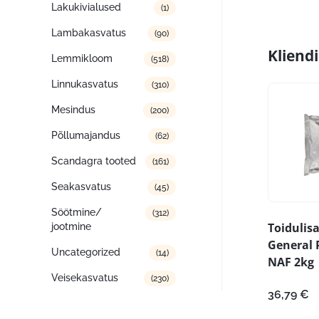
Lakukivialused
(1)
Lambakasvatus
(90)
Kliend
Lemmikloom
(518)
Linnukasvatus
(310)
Mesindus
(200)
Põllumajandus
(62)
Scandagra tooted
(161)
Seakasvatus
(45)
Söötmine/
(312)
Toidulis
jootmine
General 
Uncategorized
(14)
NAF 2kg
Veisekasvatus
(230)
36,79
€