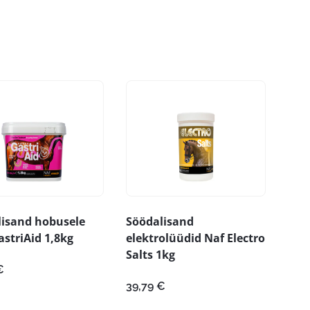
lisand hobusele
Söödalisand
striAid 1,8kg
elektrolüüdid Naf Electro
Salts 1kg
€
39,79
€