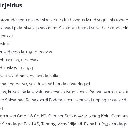
irjeldus
harohtude segu on spetsiaalselt valitud looduslik ürdisegu, mis toet
stavad pidamisviis ja söötmine. Sisaldatud ürdid võivad avaldada hi
jooksul.
vitus:
used (600 kg): 50 g päevas
obused: 25 g päevas
dulusikas = ca 5 g
valt või tõmmisega sööda hulka.
malt 20 päeva, vajadusel võib anda aastaringselt.
as, kuivas, päikesevalguse eest kaitstud kohas. Pärast avamist kasuta
ige Saksamaa Ratsaspordi Föderatsiooni kehtivaid dopinguvastaseid 
kg
ldhausen GmbH & Co. KG, Olpener Str. 460–474, 51109 Köln, German
 Scandagra Eesti AS, Tähe 13, 71012 Viljandi. E-mail:
info@scandagra