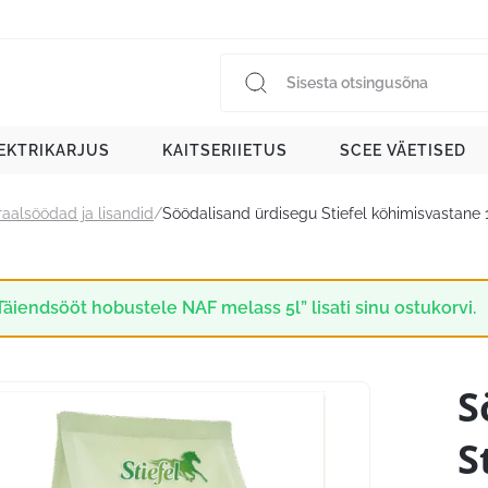
EKTRIKARJUS
KAITSERIIETUS
SCEE VÄETISED
aalsöödad ja lisandid
/
Söödalisand ürdisegu Stiefel köhimisvastane 
Täiendsööt hobustele NAF melass 5l” lisati sinu ostukorvi.
S
S