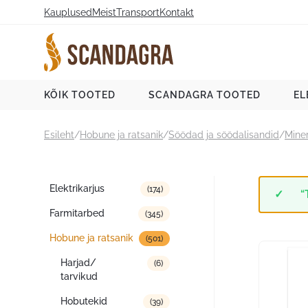
Liigu
Kauplused
Meist
Transport
Kontakt
sisu
juurde
Scandagra e-pood
KÕIK TOOTED
SCANDAGRA TOOTED
EL
Esileht
/
Hobune ja ratsanik
/
Söödad ja söödalisandid
/
Miner
Tootekategooriad
Elektrikarjus
(174)
“
Farmitarbed
(345)
Hobune ja ratsanik
(501)
Harjad/
(6)
tarvikud
Hobutekid
(39)