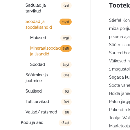
Tootek
Sadulad ja
(19)
tarvikud
Stiefel Kö
Söödad ja
(171)
söödalisandid
mida põhju
pikema aja 
Maiused
(29)
Söötmissoo
Mineraalsöödad
(98)
Suured hob
ja lisandid
Väikesed h
Söödad
(45)
1 magustoi
Söötmine ja
(16)
Segada kui
jootmine
Sööta vähe
Suulised
(5)
Hoida jahed
Palun järg
Tallitarvikud
(12)
Pakend: 1 
Valjad/ ratsmed
(8)
Tootja: Wa
Kodu ja aed
(874)
Maaletooja: