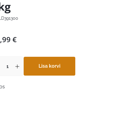
kg
D391300
,99
€
Lisa korvi
aos