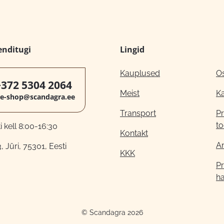
enditugi
Lingid
Kauplused
O
+372 5304 2064
Meist
K
e-shop@scandagra.ee
Transport
Pr
to
 kell 8:00-16:30
Kontakt
A
, Jüri, 75301, Eesti
KKK
Pr
h
© Scandagra 2026