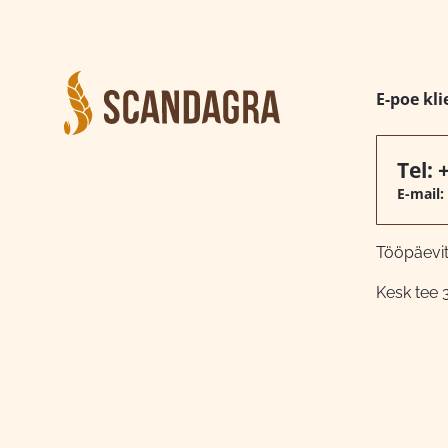
E-poe kli
Tel:
E-mail:
Tööpäeviti
Kesk tee 3