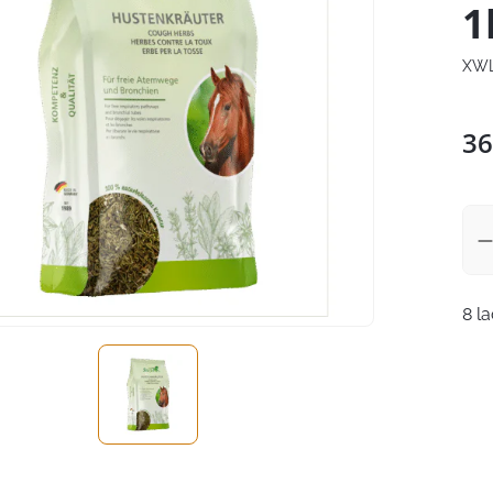
1
XWL
36
8 l