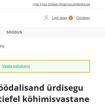
+372 5304 2064
e-shop@scandagra.ee
Logi sisse
Ostukorv
SOODUS
1kg
Vaata ostukorvi
öödalisand ürdisegu
tiefel köhimisvastane