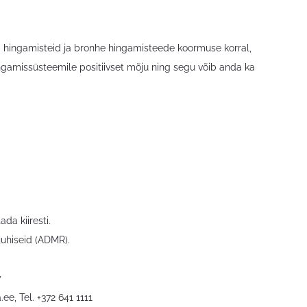
ab hingamisteid ja bronhe hingamisteede koormuse korral,
ngamissüsteemile positiivset mõju ning segu võib anda ka
da kiiresti.
juhiseid (ADMR).
y
.ee
, Tel. +372 641 1111