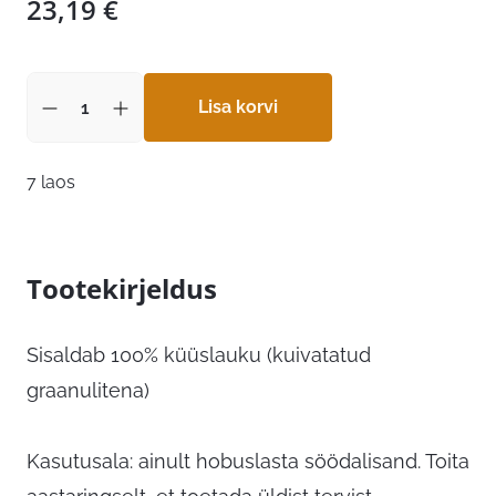
23,19
€
Lisa korvi
7 laos
Tootekirjeldus
Sisaldab 100% küüslauku (kuivatatud
graanulitena)
Kasutusala: ainult hobuslasta söödalisand. Toita