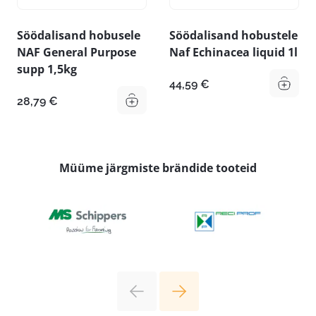
Söödalisand hobusele
Söödalisand hobustele
NAF General Purpose
Naf Echinacea liquid 1l
supp 1,5kg
44,59
€
28,79
€
Müüme järgmiste brändide tooteid