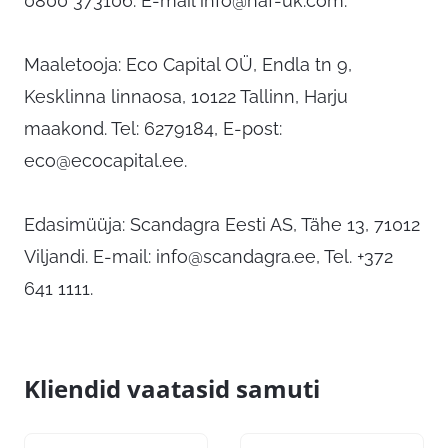
0800 373106. E-mail
info@naf-uk.com
.
Maaletooja: Eco Capital OÜ, Endla tn 9,
Kesklinna linnaosa, 10122 Tallinn, Harju
maakond. Tel: 6279184, E-post:
eco@ecocapital.ee
.
Edasimüüja: Scandagra Eesti AS, Tähe 13, 71012
Viljandi. E-mail:
info@scandagra.ee
, Tel. +372
641 1111.
Kliendid vaatasid samuti