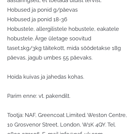
aastaringselt, et toetada üldist tervist.
Hobused ja ponid g/päevas
Hobused ja ponid 18-36
Hobustele, allergilistele hobustele, eakatele
hobustele. Ärge ületage soovitud
taset.1kg/3kg täitekott, mida söödetakse 18g
päevas, jagub umbes 55 päevaks.
Hoida kuivas ja jahedas kohas.
Parim enne: vt. pakendilt.
Tootja: NAF, Greencoat Limited. Weston Centre,
10 Grosvenor Street, London, W1K 4QY. Tel.