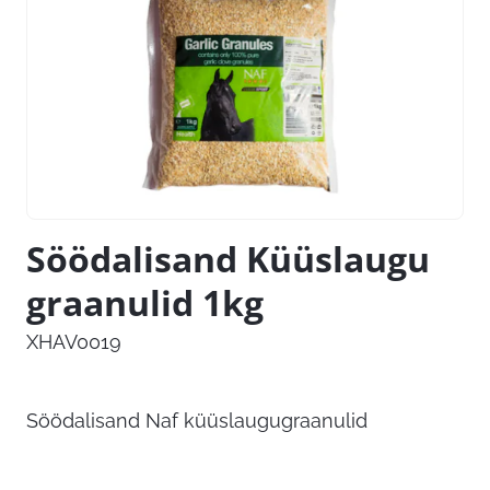
Söödalisand Küüslaugu
graanulid 1kg
XHAV0019
Söödalisand Naf küüslaugugraanulid