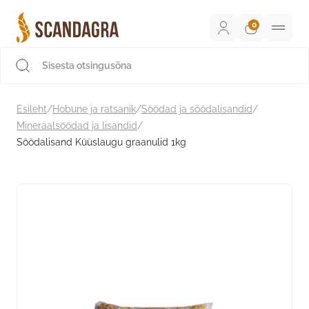
Liigu
sisu
juurde
Scandagra e-pood
Esileht
/
Hobune ja ratsanik
/
Söödad ja söödalisandid
/
Mineraalsöödad ja lisandid
/
Söödalisand Küüslaugu graanulid 1kg