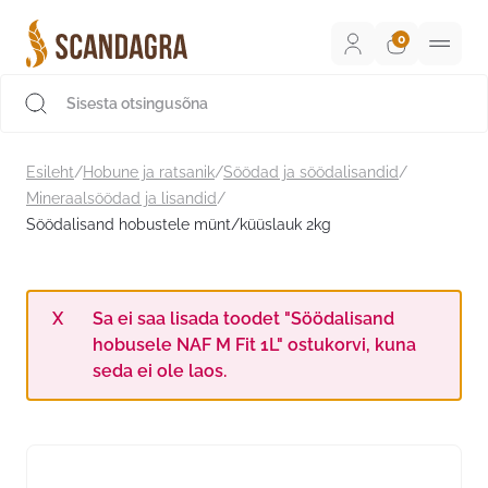
Liigu
sisu
juurde
Scandagra e-pood
Esileht
/
Hobune ja ratsanik
/
Söödad ja söödalisandid
/
Mineraalsöödad ja lisandid
/
Söödalisand hobustele münt/küüslauk 2kg
Sa ei saa lisada toodet "Söödalisand
hobusele NAF M Fit 1L" ostukorvi, kuna
seda ei ole laos.