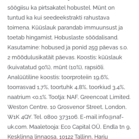
söögiisu ka pirtsakatel hobustel. Münt on
tuntud ka kui seedeekstrakti rahustava
toimena. Küüslauk parandab immuunsust ja
toetab hingamist. Hobuslaste söödalisand.
Kasutamine: hobused ja ponid 25g päevas s.o.
2 mõõdulusikatäit päevas. Koostis: küüslauk
(kuivatatud 90%), münt (10%), rapsiõli.
Analüütiline koostis: toorproteiin 19,6%,
toorrasvad 1,7%, toortuhk 4,8%, toorkiud 3,4%,
naatrium <0,1%. Tootja: NAF, Greencoat Limited.
Weston Centre, 10 Grosvenor Street, London,
W1K 4QY. Tel. 0800 373106. E-mail
info@naf-
uk.com
. Maaletooja: Eco Capital OÜ, Endla tn 9,
Kesklinna linnaosa, 10122 Tallinn, Harju