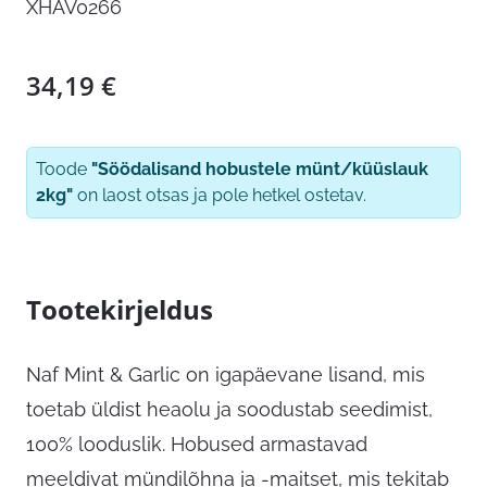
XHAV0266
34,19
€
Toode
"Söödalisand hobustele münt/küüslauk
2kg"
on laost otsas ja pole hetkel ostetav.
Tootekirjeldus
Naf Mint & Garlic on igapäevane lisand, mis
toetab üldist heaolu ja soodustab seedimist,
100% looduslik. Hobused armastavad
meeldivat mündilõhna ja -maitset, mis tekitab