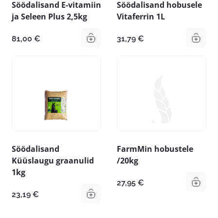
Söödalisand E-vitamiin
Söödalisand hobusele
ja Seleen Plus 2,5kg
Vitaferrin 1L
81,00
€
31,79
€
Söödalisand
FarmMin hobustele
Küüslaugu graanulid
/20kg
1kg
27,95
€
23,19
€