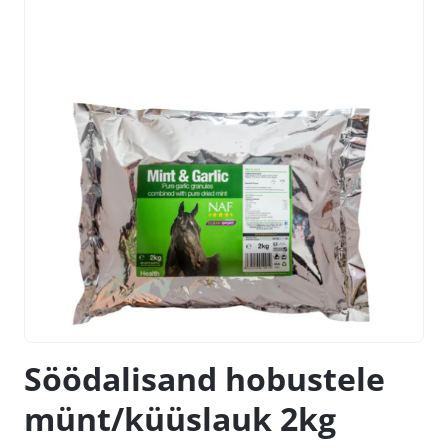
Söödalisand hobustele
münt/küüslauk 2kg