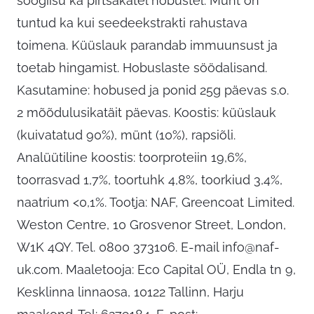
söögiisu ka pirtsakatel hobustel. Münt on
tuntud ka kui seedeekstrakti rahustava
toimena. Küüslauk parandab immuunsust ja
toetab hingamist. Hobuslaste söödalisand.
Kasutamine: hobused ja ponid 25g päevas s.o.
2 mõõdulusikatäit päevas. Koostis: küüslauk
(kuivatatud 90%), münt (10%), rapsiõli.
Analüütiline koostis: toorproteiin 19,6%,
toorrasvad 1,7%, toortuhk 4,8%, toorkiud 3,4%,
naatrium <0,1%. Tootja: NAF, Greencoat Limited.
Weston Centre, 10 Grosvenor Street, London,
W1K 4QY. Tel. 0800 373106. E-mail
info@naf-
uk.com
. Maaletooja: Eco Capital OÜ, Endla tn 9,
Kesklinna linnaosa, 10122 Tallinn, Harju