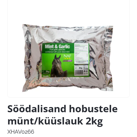
Söödalisand hobustele
münt/küüslauk 2kg
XHAV0266