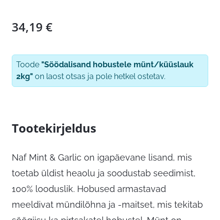
34,19
€
Toode
"Söödalisand hobustele münt/küüslauk
2kg"
on laost otsas ja pole hetkel ostetav.
Tootekirjeldus
Naf Mint & Garlic on igapäevane lisand, mis
toetab üldist heaolu ja soodustab seedimist,
100% looduslik. Hobused armastavad
meeldivat mündilõhna ja -maitset, mis tekitab