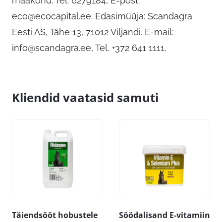
maakond. Tel: 6279184, E-post:
eco@ecocapital.ee
. Edasimüüja: Scandagra
Eesti AS, Tähe 13, 71012 Viljandi. E-mail:
info@scandagra.ee
, Tel. +372 641 1111.
Kliendid vaatasid samuti
Täiendsööt hobustele
Söödalisand E-vitamiin