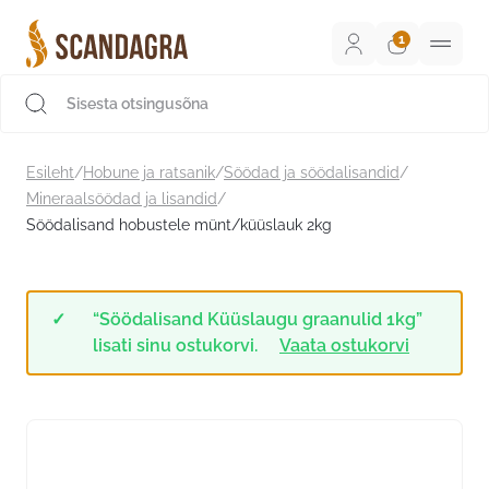
Liigu
sisu
juurde
Scandagra e-pood
Esileht
/
Hobune ja ratsanik
/
Söödad ja söödalisandid
/
Mineraalsöödad ja lisandid
/
Söödalisand hobustele münt/küüslauk 2kg
“Söödalisand Küüslaugu graanulid 1kg”
lisati sinu ostukorvi.
Vaata ostukorvi