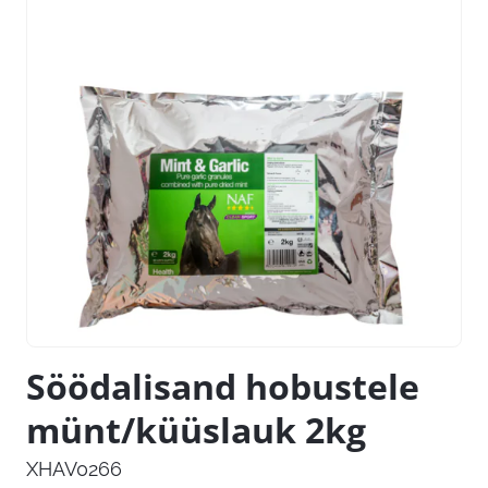
Söödalisand hobustele
münt/küüslauk 2kg
XHAV0266