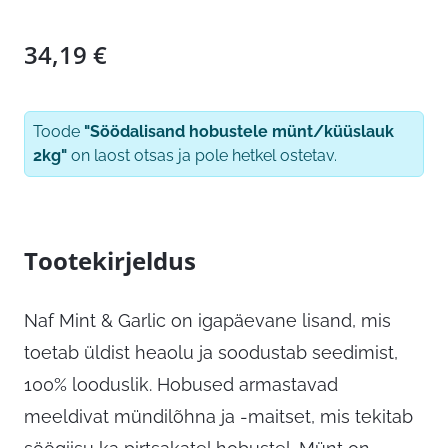
34,19
€
Toode
"Söödalisand hobustele münt/küüslauk
2kg"
on laost otsas ja pole hetkel ostetav.
Tootekirjeldus
Naf Mint & Garlic on igapäevane lisand, mis
toetab üldist heaolu ja soodustab seedimist,
100% looduslik. Hobused armastavad
meeldivat mündilõhna ja -maitset, mis tekitab