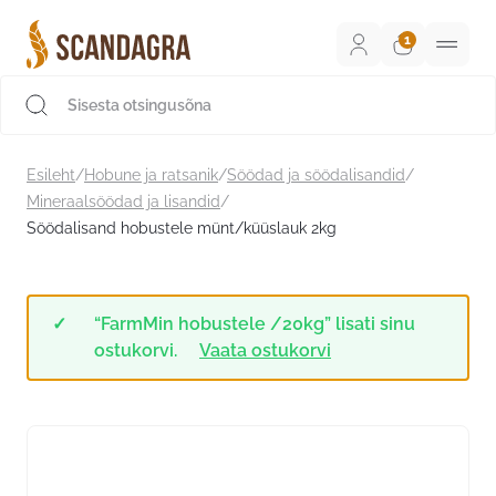
Liigu
sisu
juurde
Scandagra e-pood
Esileht
/
Hobune ja ratsanik
/
Söödad ja söödalisandid
/
Mineraalsöödad ja lisandid
/
Söödalisand hobustele münt/küüslauk 2kg
“FarmMin hobustele /20kg” lisati sinu
ostukorvi.
Vaata ostukorvi