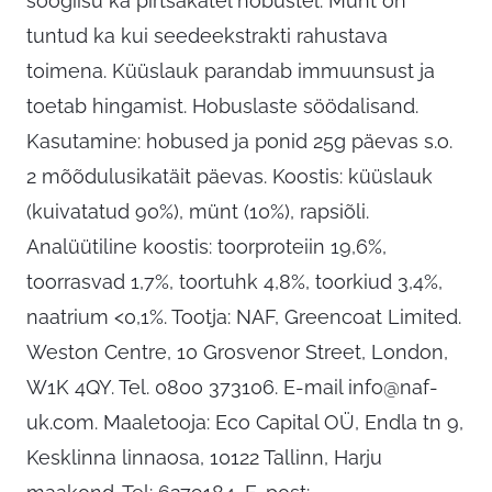
söögiisu ka pirtsakatel hobustel. Münt on
tuntud ka kui seedeekstrakti rahustava
toimena. Küüslauk parandab immuunsust ja
toetab hingamist. Hobuslaste söödalisand.
Kasutamine: hobused ja ponid 25g päevas s.o.
2 mõõdulusikatäit päevas. Koostis: küüslauk
(kuivatatud 90%), münt (10%), rapsiõli.
Analüütiline koostis: toorproteiin 19,6%,
toorrasvad 1,7%, toortuhk 4,8%, toorkiud 3,4%,
naatrium <0,1%. Tootja: NAF, Greencoat Limited.
Weston Centre, 10 Grosvenor Street, London,
W1K 4QY. Tel. 0800 373106. E-mail
info@naf-
uk.com
. Maaletooja: Eco Capital OÜ, Endla tn 9,
Kesklinna linnaosa, 10122 Tallinn, Harju