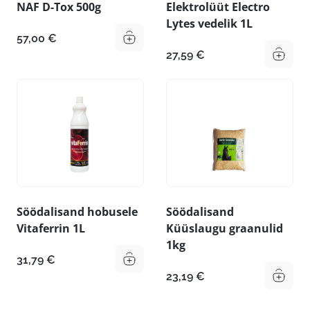
NAF D-Tox 500g
Elektrolüüt Electro
Lytes vedelik 1L
57,00
€
27,59
€
Söödalisand hobusele
Söödalisand
Vitaferrin 1L
Küüslaugu graanulid
1kg
31,79
€
23,19
€