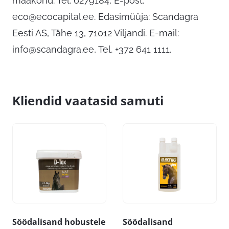
maakond. Tel: 6279184, E-post:
eco@ecocapital.ee
. Edasimüüja: Scandagra
Eesti AS, Tähe 13, 71012 Viljandi. E-mail:
info@scandagra.ee
, Tel. +372 641 1111.
Kliendid vaatasid samuti
Söödalisand hobustele
Söödalisand