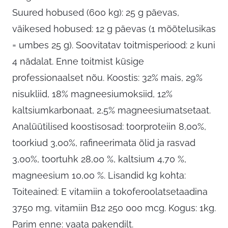
Suured hobused (600 kg): 25 g päevas,
väikesed hobused: 12 g päevas (1 mõõtelusikas
= umbes 25 g). Soovitatav toitmisperiood: 2 kuni
4 nädalat. Enne toitmist küsige
professionaalset nõu. Koostis: 32% mais, 29%
nisukliid, 18% magneesiumoksiid, 12%
kaltsiumkarbonaat, 2,5% magneesiumatsetaat.
Analüütilised koostisosad: toorproteiin 8,00%,
toorkiud 3,00%, rafineerimata õlid ja rasvad
3,00%, toortuhk 28,00 %, kaltsium 4,70 %,
magneesium 10,00 %. Lisandid kg kohta:
Toiteained: E vitamiin a tokoferoolatsetaadina
3750 mg, vitamiin B12 250 000 mcg. Kogus: 1kg.
Parim enne: vaata pakendilt.