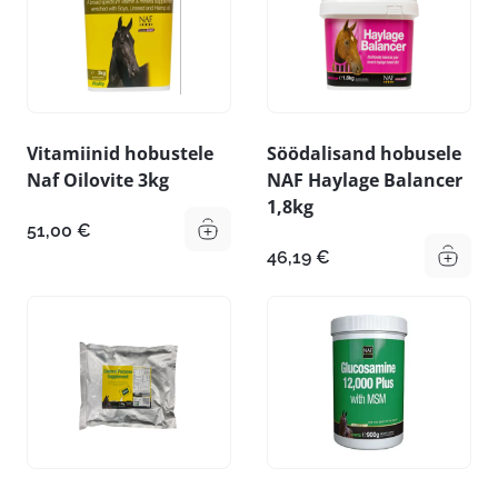
Vitamiinid hobustele
Söödalisand hobusele
Naf Oilovite 3kg
NAF Haylage Balancer
1,8kg
51,00
€
46,19
€