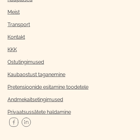
Meist
Transport
Kontakt
KKK
Ostutingimused
Kaubaostust taganemine
Pretensioonide esitamine toodetele
Andmekaitsetingimused
Privaatsussätete haldamine