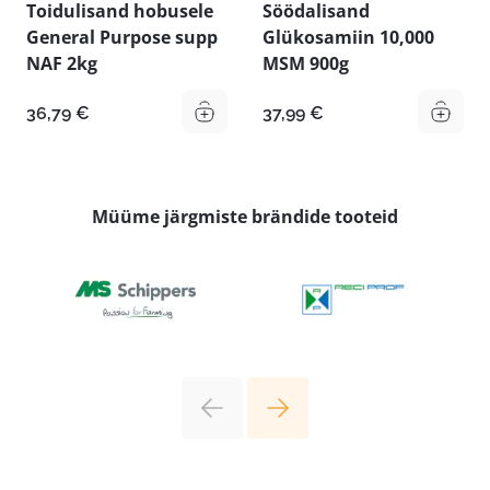
Toidulisand hobusele
Söödalisand
General Purpose supp
Glükosamiin 10,000
NAF 2kg
MSM 900g
36,79
€
37,99
€
Müüme järgmiste brändide tooteid